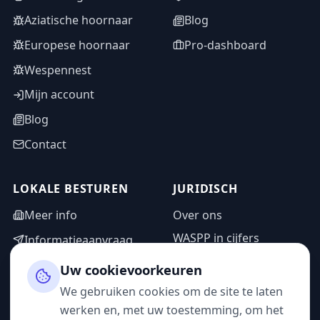
Aziatische hoornaar
Blog
Europese hoornaar
Pro-dashboard
Wespennest
Mijn account
Blog
Contact
LOKALE BESTUREN
JURIDISCH
Meer info
Over ons
WASPP in cijfers
Informatieaanvraag
Wettelijke vermeldingen
Adminzone
Uw cookievoorkeuren
Privacybeleid
We gebruiken cookies om de site te laten
Gebruiksvoorwaarden
werken en, met uw toestemming, om het