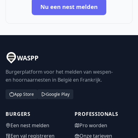
Nu een nest melden
WASPP
Burgerplatform voor het melden van wespen-
en hoornaarnesten in België en Frankrijk.
App Store
Google Play
BURGERS
PROFESSIONALS
Een nest melden
Pro worden
Een val registreren
Onze tarieven