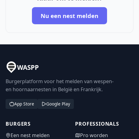
Nu een nest melden
WASPP
Burgerplatform voor het melden van wespen-
en hoornaarnesten in België en Frankrijk.
App Store
Google Play
BURGERS
PROFESSIONALS
Een nest melden
Pro worden