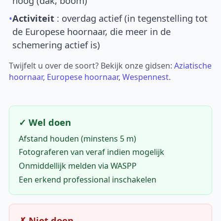
hoog (dak, boom)
•
Activiteit
: overdag actief (in tegenstelling tot
de Europese hoornaar, die meer in de
schemering actief is)
Twijfelt u over de soort? Bekijk onze gidsen:
Aziatische
hoornaar
,
Europese hoornaar
,
Wespennest
.
✓ Wel doen
Afstand houden (minstens 5 m)
Fotograferen van veraf indien mogelijk
Onmiddellijk melden via WASPP
Een erkend professional inschakelen
✗ Niet doen