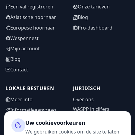
Een val registreren
Onze tarieven
Aziatische hoornaar
Blog
Europese hoornaar
Pro-dashboard
Wespennest
Mijn account
Blog
Contact
LOKALE BESTUREN
JURIDISCH
Meer info
Over ons
WASPP in cijfers
Informatieaanvraag
Wettelijke vermeldingen
Adminzone
Uw cookievoorkeuren
Privacybeleid
We gebruiken cookies om de site te laten