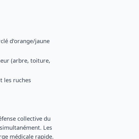
rclé d'orange/jaune
ur (arbre, toiture,
t les ruches
éfense collective du
r simultanément. Les
arge médicale rapide.