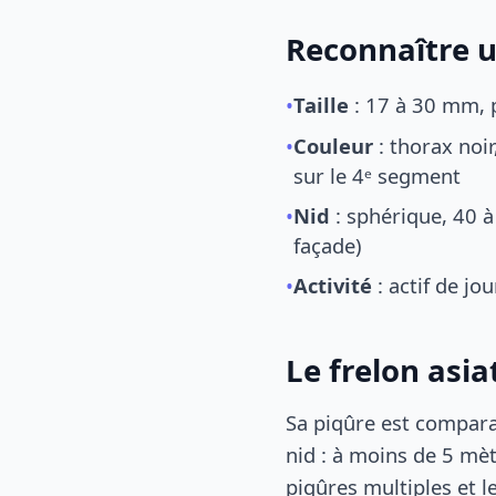
Reconnaître u
•
Taille
: 17 à 30 mm, p
•
Couleur
: thorax noi
sur le 4ᵉ segment
•
Nid
: sphérique, 40 à
façade)
•
Activité
: actif de jo
Le frelon asia
Sa piqûre est comparab
nid : à moins de 5 mè
piqûres multiples et l