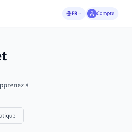
FR
Compte
et
 Apprenez à
atique