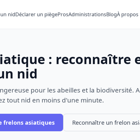
 un nid
Déclarer un piège
Pros
Administrations
Blog
À propos
iatique : reconnaître 
un nid
ngereuse pour les abeilles et la biodiversité.
alez tout nid en moins d'une minute.
e frelons asiatiques
Reconnaître un frelon asi