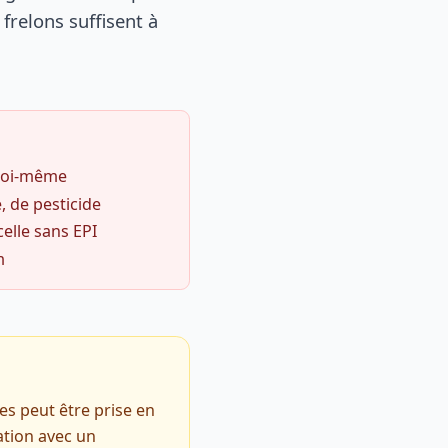
frelons suffisent à
 soi-même
, de pesticide
celle sans EPI
m
es peut être prise en
ation avec un