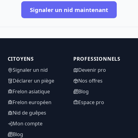
Signaler un nid maintenant
CITOYENS
PROFESSIONNELS
Signaler un nid
Devenir pro
Déclarer un piège
Nos offres
Frelon asiatique
Blog
Frelon européen
Espace pro
Nid de guêpes
Mon compte
Blog