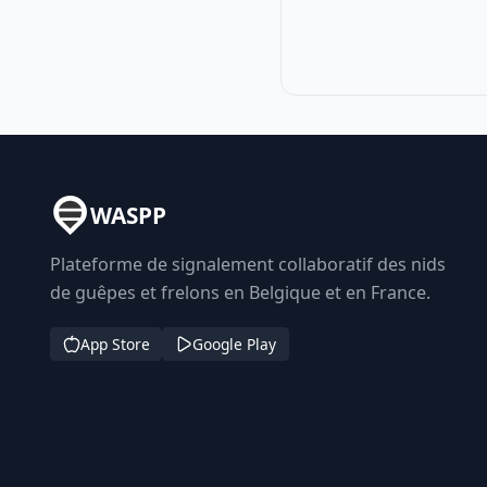
WASPP
Plateforme de signalement collaboratif des nids
de guêpes et frelons en Belgique et en France.
App Store
Google Play