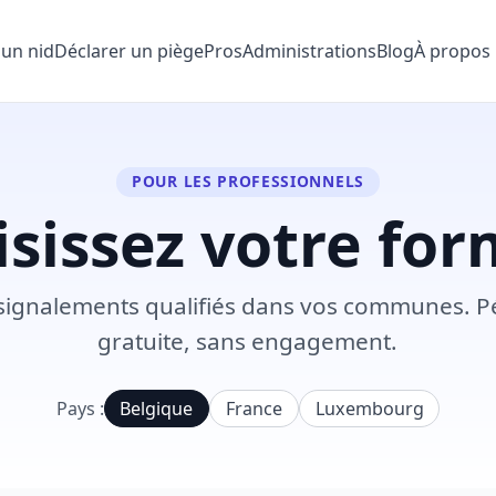
 un nid
Déclarer un piège
Pros
Administrations
Blog
À propos
POUR LES PROFESSIONNELS
sissez votre fo
signalements qualifiés dans vos communes. Pé
gratuite, sans engagement.
Pays :
Belgique
France
Luxembourg