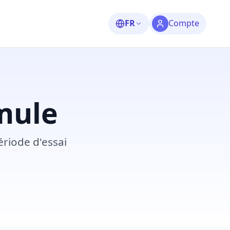
FR
Compte
rmule
riode d'essai