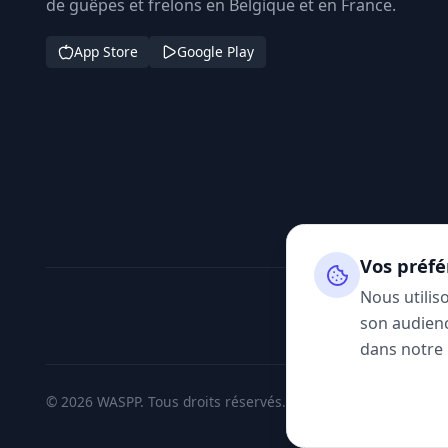
de guêpes et frelons en Belgique et en France.
App Store
Google Play
Vos préfé
Nous utilis
son audienc
dans notre
© 2026 WASPP. Tous droits réservés.