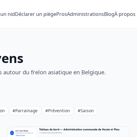
 un nid
Déclarer un piège
Pros
Administrations
Blog
À propos
yens
és autour du frelon asiatique en Belgique.
ion
#Parrainage
#Prévention
#Saison