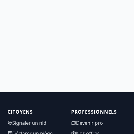
CITOYENS
PROFESSIONNELS
Signaler un nid
Devenir pro
Déclarer un piège
Nos offres