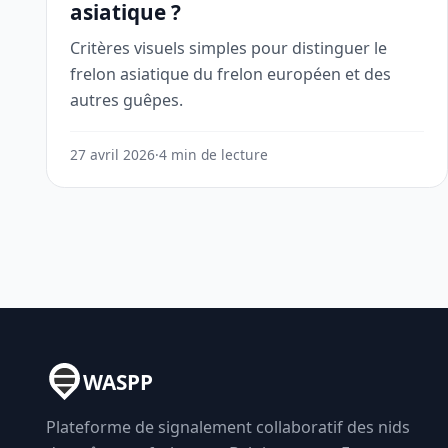
asiatique ?
Critères visuels simples pour distinguer le
frelon asiatique du frelon européen et des
autres guêpes.
27 avril 2026
·
4 min de lecture
WASPP
Plateforme de signalement collaboratif des nids