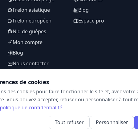
Frelon asiatique
Blog
Frelon européen
Espace pro
Nid de guêpes
Mon compte
Blog
Nous contacter
rences de cookies
ons des cookies pour faire fonctionner le site et, avec votr
SUIVEZ-NOUS
e. Vous pouvez accepter, refuser ou personnaliser à tout 
politique de confidentialité
.
Tout refuser
Personnaliser