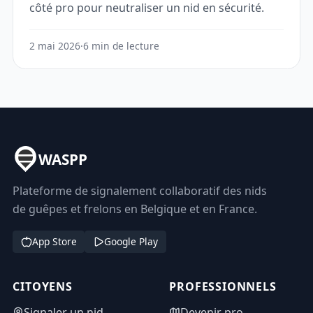
côté pro pour neutraliser un nid en sécurité.
2 mai 2026
·
6 min de lecture
WASPP
Plateforme de signalement collaboratif des nids
de guêpes et frelons en Belgique et en France.
App Store
Google Play
CITOYENS
PROFESSIONNELS
Signaler un nid
Devenir pro