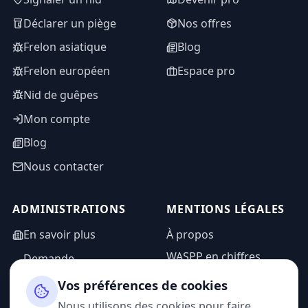
Déclarer un piège
Nos offres
Frelon asiatique
Blog
Frelon européen
Espace pro
Nid de guêpes
Mon compte
Blog
Nous contacter
ADMINISTRATIONS
MENTIONS LÉGALES
En savoir plus
À propos
WASPP en chiffres
Demande
d'information
Mentions légales
Vos préférences de cookies
Espace admin
Politique de
Nous utilisons des cookies pour faire