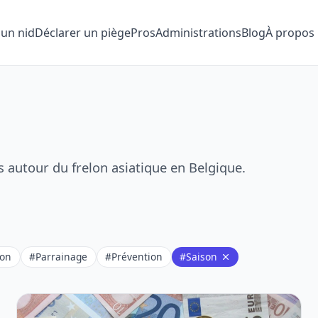
 un nid
Déclarer un piège
Pros
Administrations
Blog
À propos
és autour du frelon asiatique en Belgique.
ion
#Parrainage
#Prévention
#Saison