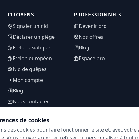
CITOYENS
PROFESSIONNELS
Signaler un nid
Devenir pro
Déclarer un piège
Nos offres
Frelon asiatique
Blog
Frelon européen
Espace pro
Nid de guêpes
Mon compte
Blog
Nous contacter
rences de cookies
ons des cookies pour faire fonctionner le site et, avec votr
SUIVEZ-NOUS
e. Vous pouvez accepter, refuser ou personnaliser à tout 