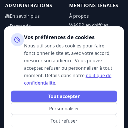
ADMINISTRATIONS
MENTIONS LÉGALES
En savoir plus
À propos
WASPP en chiffres
Demande
d'information
Mentions légales
Vos préférences de cookies
Espace admin
Politique de
Nous utilisons des cookies pour faire
confidentialité
fonctionner le site et, avec votre accord,
CGU
mesurer son audience. Vous pouvez
accepter, refuser ou personnaliser à tout
moment. Détails dans notre
politique de
confidentialité
.
SUIVEZ-NOUS
Tout accepter
Personnaliser
© 2026 WASPP. Tous droits réservés.
Gérer mes cookies
Belgique · France
Tout refuser