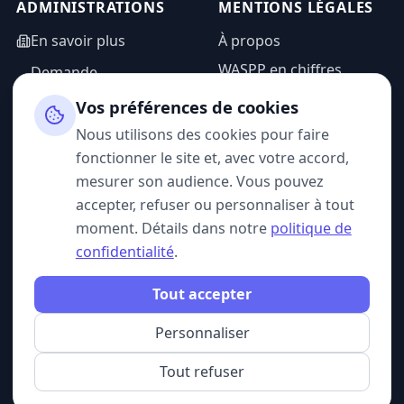
ADMINISTRATIONS
MENTIONS LÉGALES
En savoir plus
À propos
WASPP en chiffres
Demande
d'information
Mentions légales
Vos préférences de cookies
Espace admin
Politique de
Nous utilisons des cookies pour faire
confidentialité
fonctionner le site et, avec votre accord,
CGU
mesurer son audience. Vous pouvez
accepter, refuser ou personnaliser à tout
moment. Détails dans notre
politique de
confidentialité
.
SUIVEZ-NOUS
Tout accepter
Personnaliser
© 2026 WASPP. Tous droits réservés.
Gérer mes cookies
Belgique · France
Tout refuser