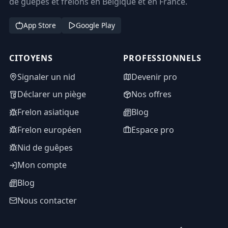
de guêpes et frelons en Belgique et en France.
App Store
Google Play
CITOYENS
PROFESSIONNELS
Signaler un nid
Devenir pro
Déclarer un piège
Nos offres
Frelon asiatique
Blog
Frelon européen
Espace pro
Nid de guêpes
Mon compte
Blog
Nous contacter