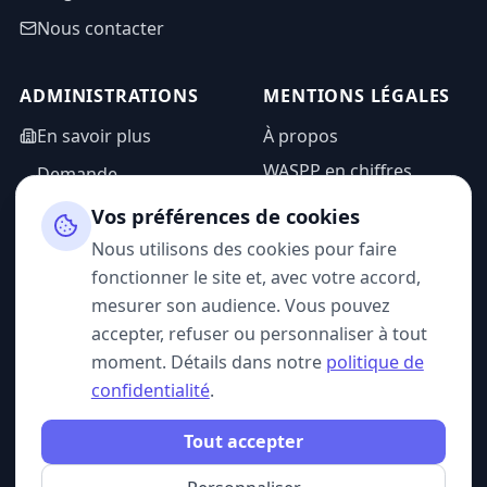
Nous contacter
ADMINISTRATIONS
MENTIONS LÉGALES
En savoir plus
À propos
WASPP en chiffres
Demande
d'information
Mentions légales
Vos préférences de cookies
Espace admin
Politique de
Nous utilisons des cookies pour faire
confidentialité
fonctionner le site et, avec votre accord,
CGU
mesurer son audience. Vous pouvez
accepter, refuser ou personnaliser à tout
moment. Détails dans notre
politique de
confidentialité
.
SUIVEZ-NOUS
Tout accepter