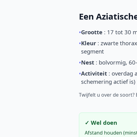
Een Aziatisc
•
Grootte
: 17 tot 30 
•
Kleur
: zwarte thorax
segment
•
Nest
: bolvormig, 60
•
Activiteit
: overdag a
schemering actief is)
Twijfelt u over de soort?
✓ Wel doen
Afstand houden (mins