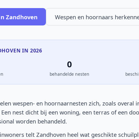
in Zandhoven
Wespen en hoornaars herkenn
DHOVEN IN 2026
0
en
behandelde nesten
beschi
len wespen- en hoornaarnesten zich, zoals overal in
. Een nest dicht bij een woning, een terras of een d
sional worden behandeld.
nwoners telt Zandhoven heel wat geschikte schuilp