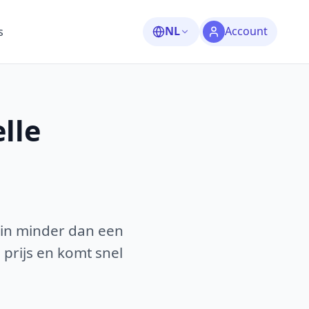
NL
Account
s
lle
 in minder dan een
 prijs en komt snel