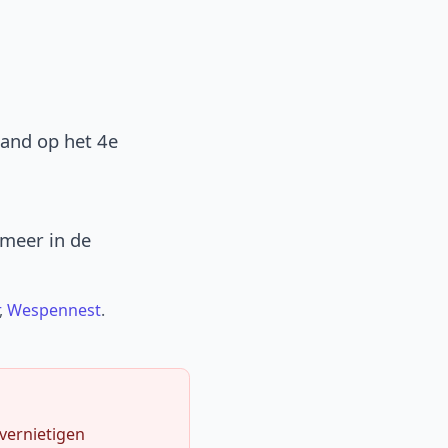
band op het 4e
 meer in de
,
Wespennest
.
 vernietigen