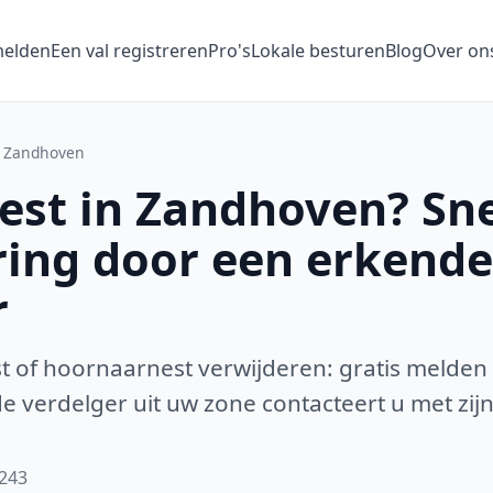
melden
Een val registreren
Pro's
Lokale besturen
Blog
Over on
Zandhoven
st in Zandhoven? Sne
ring door een erkende
r
 of hoornaarnest verwijderen: gratis melden
 verdelger uit uw zone contacteert u met zijn
2243