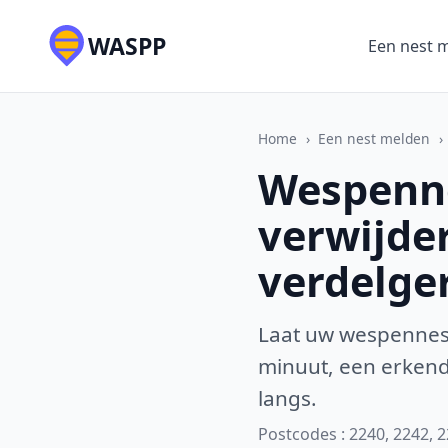
WASPP
Een nest 
Home
›
Een nest melden
›
Wespenne
verwijde
verdelge
Laat uw wespennest
minuut, een erkende
langs.
Postcodes : 2240, 2242, 