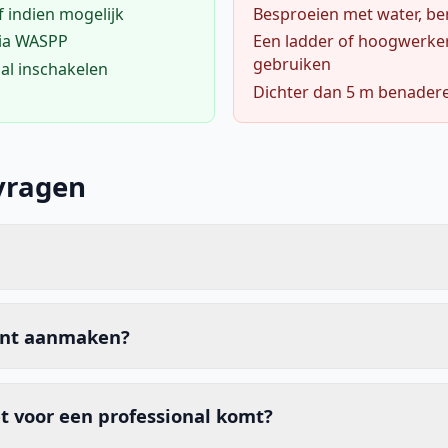
f indien mogelijk
Besproeien met water, ben
via WASPP
Een ladder of hoogwerke
gebruiken
al inschakelen
Dichter dan 5 m benader
vragen
unt aanmaken?
t voor een professional komt?