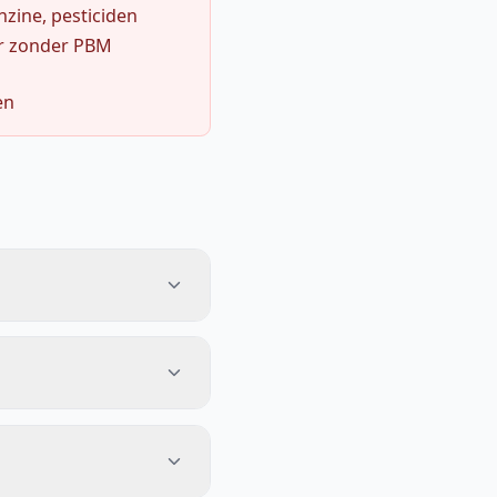
zine, pesticiden
r zonder PBM
en