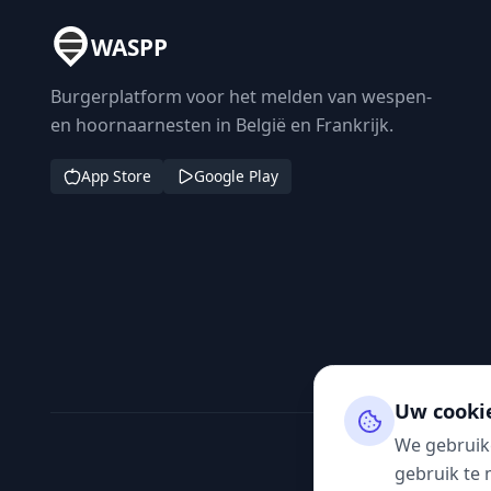
WASPP
Burgerplatform voor het melden van wespen-
en hoornaarnesten in België en Frankrijk.
App Store
Google Play
Uw cooki
We gebruik
gebruik te 