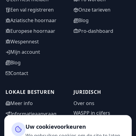
Een val registreren
Onze tarieven
Aziatische hoornaar
Blog
Europese hoornaar
Pro-dashboard
Wespennest
Mijn account
Blog
Contact
LOKALE BESTUREN
JURIDISCH
Meer info
Over ons
WASPP in cijfers
Informatieaanvraag
Wettelijke vermeldingen
Adminzone
Uw cookievoorkeuren
Privacybeleid
We gebruiken cookies om de site te laten