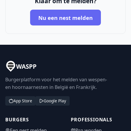
Klaar om te melden?
Nu een nest melden
WASPP
Burgerplatform voor het melden van wespen-
en hoornaarnesten in België en Frankrijk.
App Store
Google Play
BURGERS
PROFESSIONALS
Een nest melden
Pro worden