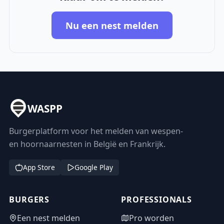
Nu een nest melden
WASPP
Burgerplatform voor het melden van wespen-
en hoornaarnesten in België en Frankrijk.
App Store
Google Play
BURGERS
PROFESSIONALS
Een nest melden
Pro worden