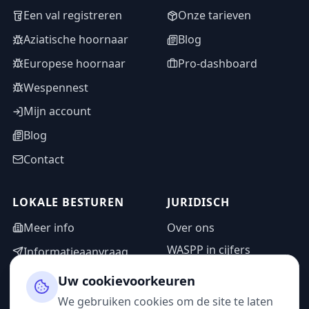
Een val registreren
Onze tarieven
Aziatische hoornaar
Blog
Europese hoornaar
Pro-dashboard
Wespennest
Mijn account
Blog
Contact
LOKALE BESTUREN
JURIDISCH
Meer info
Over ons
WASPP in cijfers
Informatieaanvraag
Wettelijke vermeldingen
Adminzone
Uw cookievoorkeuren
Privacybeleid
We gebruiken cookies om de site te laten