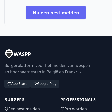
Nu een nest melden
WASPP
Burgerplatform voor het melden van wespen-
en hoornaarnesten in België en Frankrijk.
App Store
Google Play
BURGERS
PROFESSIONALS
Een nest melden
Pro worden