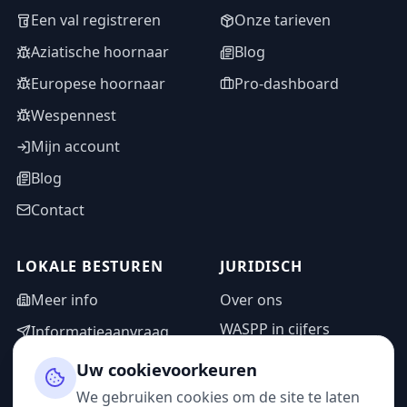
Een val registreren
Onze tarieven
Aziatische hoornaar
Blog
Europese hoornaar
Pro-dashboard
Wespennest
Mijn account
Blog
Contact
LOKALE BESTUREN
JURIDISCH
Meer info
Over ons
WASPP in cijfers
Informatieaanvraag
Wettelijke vermeldingen
Adminzone
Uw cookievoorkeuren
Privacybeleid
We gebruiken cookies om de site te laten