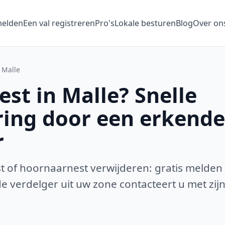
melden
Een val registreren
Pro's
Lokale besturen
Blog
Over on
Malle
st in Malle? Snelle
ring door een erkende
r
 of hoornaarnest verwijderen: gratis melden
 verdelger uit uw zone contacteert u met zijn