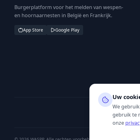
Burgerplatform voor het melden van wespen-
en hoornaarnesten in België en Frankrijk.
App Store
Google Play
Uw cooki
We gebruik
gebruik te 
onze
privac
© 2026 WASPP. Alle rechten voorbehouden.