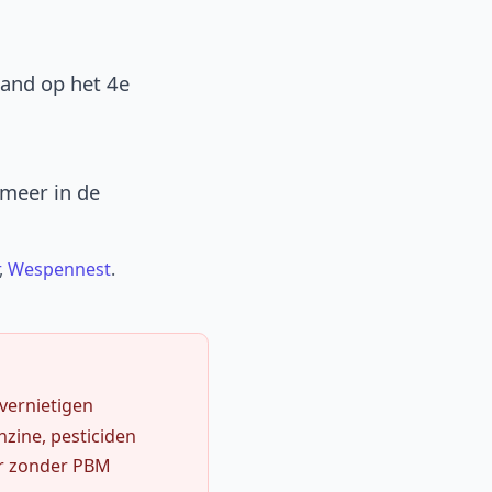
band op het 4e
 meer in de
,
Wespennest
.
 vernietigen
zine, pesticiden
r zonder PBM