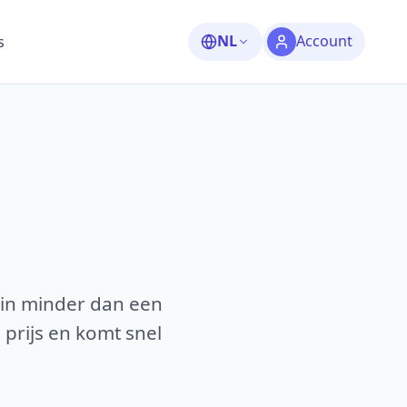
NL
Account
s
 in minder dan een
 prijs en komt snel