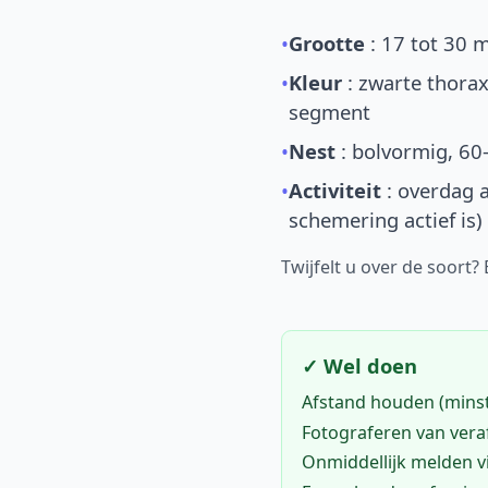
•
Grootte
: 17 tot 30 
•
Kleur
: zwarte thorax
segment
•
Nest
: bolvormig, 60
•
Activiteit
: overdag a
schemering actief is)
Twijfelt u over de soort?
✓ Wel doen
Afstand houden (mins
Fotograferen van vera
Onmiddellijk melden 