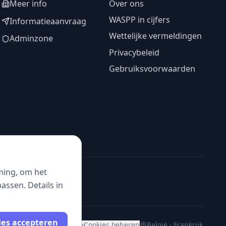
Meer info
Over ons
WASPP in cijfers
Informatieaanvraag
Wettelijke vermeldingen
Adminzone
Privacybeleid
Gebruiksvoorwaarden
ming, om het
ssen. Details in
les accepteren
Cookies beheren
België · Frankrijk