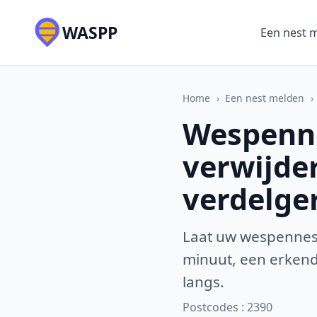
WASPP
Een nest 
Home
›
Een nest melden
›
Wespenne
verwijde
verdelge
Laat uw wespennest
minuut, een erkende
langs.
Postcodes : 2390