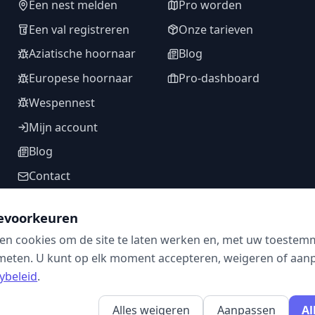
Een nest melden
Pro worden
Een val registreren
Onze tarieven
Aziatische hoornaar
Blog
Europese hoornaar
Pro-dashboard
Wespennest
Mijn account
Blog
Contact
evoorkeuren
en cookies om de site te laten werken en, met uw toestem
VOLG ONS
meten. U kunt op elk moment accepteren, weigeren of aanpa
ybeleid
.
Alles weigeren
Aanpassen
Al