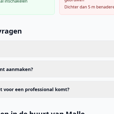
al inschakelen
Dichter dan 5 m benader
vragen
unt aanmaken?
t voor een professional komt?
en in de buurt van Malle