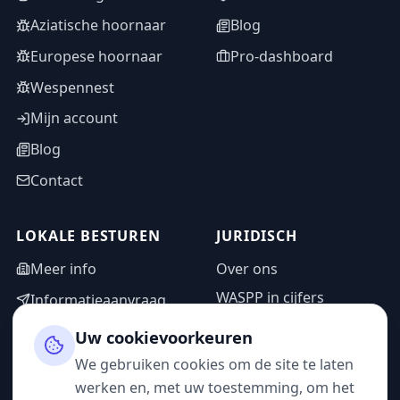
Aziatische hoornaar
Blog
Europese hoornaar
Pro-dashboard
Wespennest
Mijn account
Blog
Contact
LOKALE BESTUREN
JURIDISCH
Meer info
Over ons
WASPP in cijfers
Informatieaanvraag
Wettelijke vermeldingen
Adminzone
Uw cookievoorkeuren
Privacybeleid
We gebruiken cookies om de site te laten
Gebruiksvoorwaarden
werken en, met uw toestemming, om het