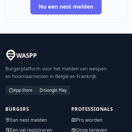
Nu een nest melden
WASPP
Burgerplatform voor het melden van wespen-
en hoornaarnesten in België en Frankrijk.
App Store
Google Play
BURGERS
PROFESSIONALS
Een nest melden
Pro worden
Een val registreren
Onze tarieven