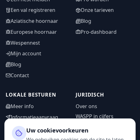
Een val registreren
Onze tarieven
Aziatische hoornaar
Blog
Europese hoornaar
Pro-dashboard
Wespennest
Mijn account
Blog
Contact
LOKALE BESTUREN
JURIDISCH
Meer info
Over ons
WASPP in cijfers
Informatieaanvraag
Wettelijke vermeldingen
Adminzone
Uw cookievoorkeuren
Privacybeleid
We gebruiken cookies om de site te laten