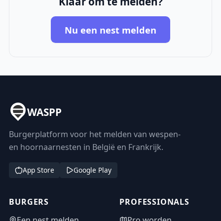
Klaar om te melden?
Nu een nest melden
WASPP
Burgerplatform voor het melden van wespen-
en hoornaarnesten in België en Frankrijk.
App Store
Google Play
BURGERS
PROFESSIONALS
Een nest melden
Pro worden