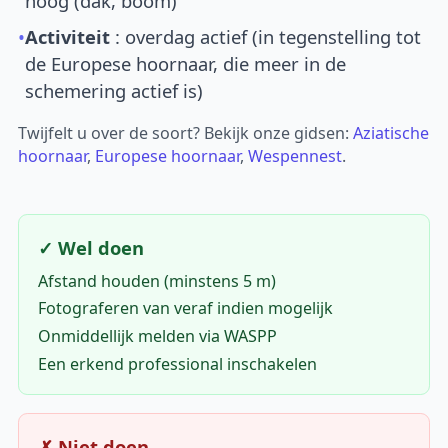
hoog (dak, boom)
•
Activiteit
: overdag actief (in tegenstelling tot
de Europese hoornaar, die meer in de
schemering actief is)
Twijfelt u over de soort? Bekijk onze gidsen:
Aziatische
hoornaar
,
Europese hoornaar
,
Wespennest
.
✓ Wel doen
Afstand houden (minstens 5 m)
Fotograferen van veraf indien mogelijk
Onmiddellijk melden via WASPP
Een erkend professional inschakelen
✗ Niet doen