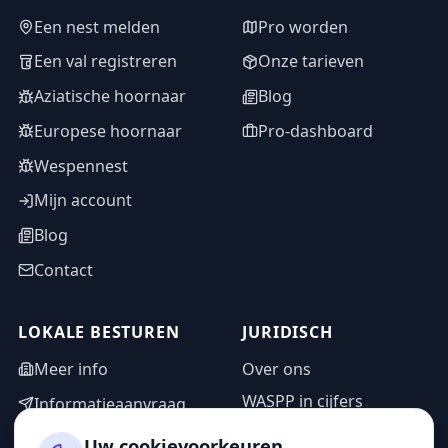
Een nest melden
Pro worden
Een val registreren
Onze tarieven
Aziatische hoornaar
Blog
Europese hoornaar
Pro-dashboard
Wespennest
Mijn account
Blog
Contact
LOKALE BESTUREN
JURIDISCH
Meer info
Over ons
WASPP in cijfers
Informatieaanvraag
Wettelijke vermeldingen
Adminzone
Uw cookievoorkeuren