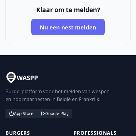
Klaar om te melden?
Nu een nest melden
WASPP
Burgerplatform voor het melden van wespen-
en hoornaarnesten in België en Frankrijk.
App Store
Google Play
BURGERS
PROFESSIONALS