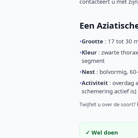
contacteert u met zijn 
Een Aziatisc
•
Grootte
: 17 tot 30 
•
Kleur
: zwarte thorax
segment
•
Nest
: bolvormig, 60
•
Activiteit
: overdag a
schemering actief is)
Twijfelt u over de soort?
✓ Wel doen