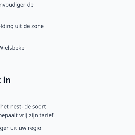
envoudiger de
lding uit de zone
Wielsbeke,
 in
het nest, de soort
aalt vrij zijn tarief.
lger uit uw regio