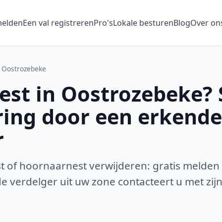
melden
Een val registreren
Pro's
Lokale besturen
Blog
Over on
Oostrozebeke
st in Oostrozebeke? 
ring door een erkende
r
 of hoornaarnest verwijderen: gratis melden
 verdelger uit uw zone contacteert u met zijn