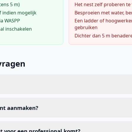
tens 5 m)
Het nest zelf proberen te
f indien mogelijk
Besproeien met water, ben
via WASPP
Een ladder of hoogwerke
gebruiken
al inschakelen
Dichter dan 5 m benader
vragen
unt aanmaken?
t voor een professional komt?