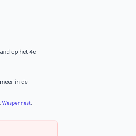
band op het 4e
 meer in de
,
Wespennest
.