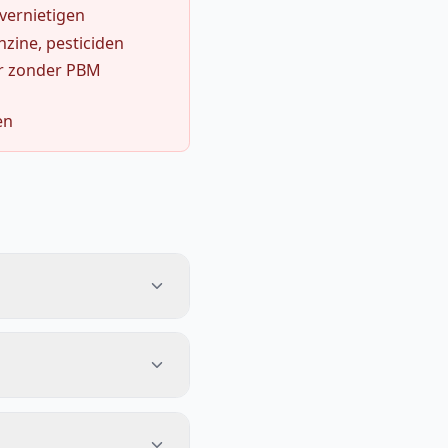
 vernietigen
zine, pesticiden
r zonder PBM
en