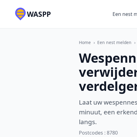
WASPP
Een nest 
Home
›
Een nest melden
›
Wespenne
verwijde
verdelge
Laat uw wespennest
minuut, een erkende
langs.
Postcodes : 8780