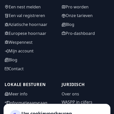
Een nest melden
Pro worden
Een val registreren
Onze tarieven
Aziatische hoornaar
Blog
Europese hoornaar
Pro-dashboard
Wespennest
Mijn account
Blog
Contact
LOKALE BESTUREN
JURIDISCH
Meer info
Over ons
WASPP in cijfers
Informatieaanvraag
Wettelijke vermeldingen
Adminzone
Uw cookievoorkeuren