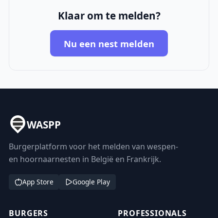
Klaar om te melden?
Nu een nest melden
WASPP
Burgerplatform voor het melden van wespen-
en hoornaarnesten in België en Frankrijk.
App Store
Google Play
BURGERS
PROFESSIONALS