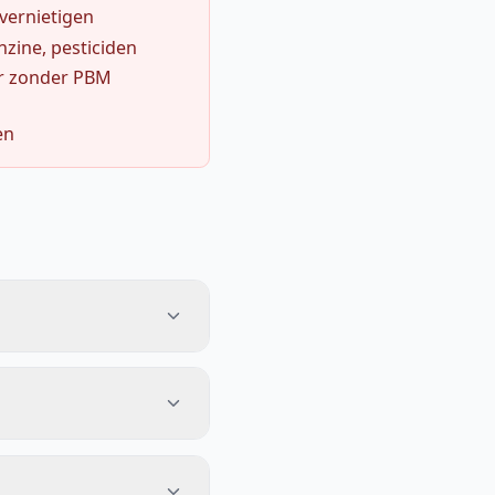
 vernietigen
zine, pesticiden
r zonder PBM
en