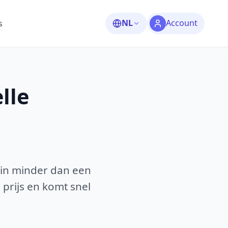
NL
Account
s
lle
 in minder dan een
 prijs en komt snel