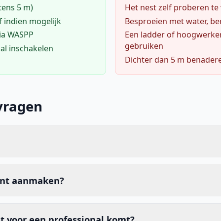
tens 5 m)
Het nest zelf proberen te
f indien mogelijk
Besproeien met water, ben
via WASPP
Een ladder of hoogwerke
gebruiken
al inschakelen
Dichter dan 5 m benader
vragen
unt aanmaken?
t voor een professional komt?