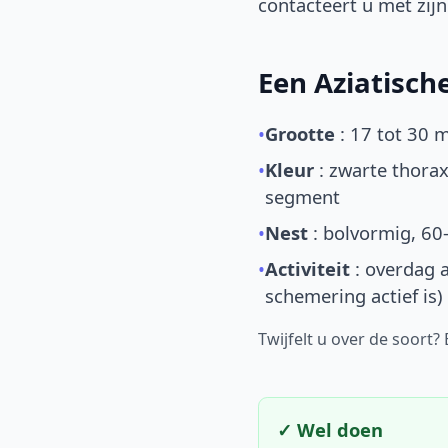
contacteert u met zijn 
Een Aziatisc
•
Grootte
: 17 tot 30 
•
Kleur
: zwarte thorax
segment
•
Nest
: bolvormig, 60
•
Activiteit
: overdag a
schemering actief is)
Twijfelt u over de soort?
✓ Wel doen