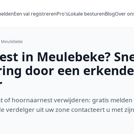
melden
Een val registreren
Pro's
Lokale besturen
Blog
Over on
Meulebeke
st in Meulebeke? Sne
ring door een erkende
r
 of hoornaarnest verwijderen: gratis melden
 verdelger uit uw zone contacteert u met zijn