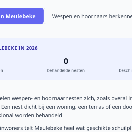
in Meulebeke
Wespen en hoornaars herkenn
LEBEKE IN 2026
0
en
behandelde nesten
beschi
len wespen- en hoornaarnesten zich, zoals overal in
. Een nest dicht bij een woning, een terras of een d
sional worden behandeld.
nwoners telt Meulebeke heel wat geschikte schuilp