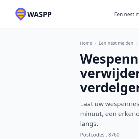
WASPP
Een nest 
Home
›
Een nest melden
›
Wespenne
verwijde
verdelge
Laat uw wespennest
minuut, een erkende
langs.
Postcodes : 8760