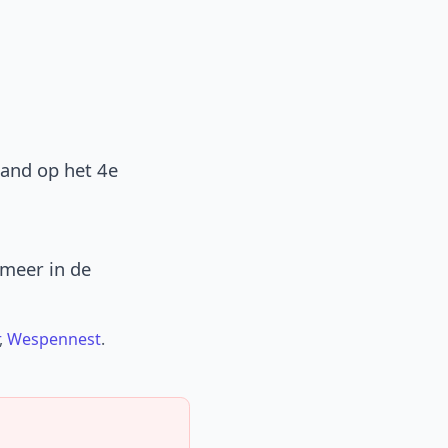
band op het 4e
 meer in de
,
Wespennest
.