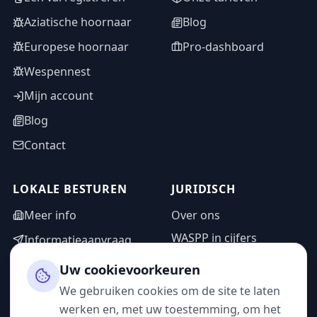
Aziatische hoornaar
Blog
Europese hoornaar
Pro-dashboard
Wespennest
Mijn account
Blog
Contact
LOKALE BESTUREN
JURIDISCH
Meer info
Over ons
WASPP in cijfers
Informatieaanvraag
Wettelijke vermeldingen
Adminzone
Uw cookievoorkeuren
Privacybeleid
We gebruiken cookies om de site te laten
Gebruiksvoorwaarden
werken en, met uw toestemming, om het