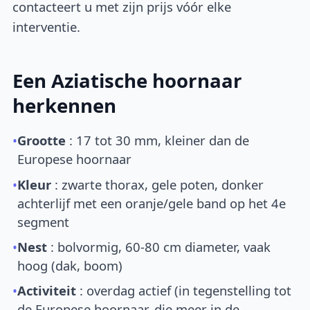
contacteert u met zijn prijs vóór elke
interventie.
Een Aziatische hoornaar
herkennen
•
Grootte
: 17 tot 30 mm, kleiner dan de
Europese hoornaar
•
Kleur
: zwarte thorax, gele poten, donker
achterlijf met een oranje/gele band op het 4e
segment
•
Nest
: bolvormig, 60-80 cm diameter, vaak
hoog (dak, boom)
•
Activiteit
: overdag actief (in tegenstelling tot
de Europese hoornaar, die meer in de