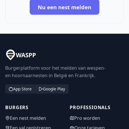
Nu een nest melden
WASPP
Burgerplatform voor het melden van wespen-
en hoornaarnesten in België en Frankrijk.
App Store
Google Play
BURGERS
PROFESSIONALS
Een nest melden
Pro worden
Een val registreren
Onze tarieven