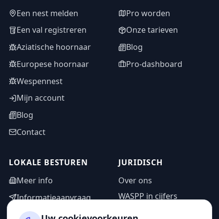
Een nest melden
Pro worden
Een val registreren
Onze tarieven
Aziatische hoornaar
Blog
Europese hoornaar
Pro-dashboard
Wespennest
Mijn account
Blog
Contact
LOKALE BESTUREN
JURIDISCH
Meer info
Over ons
WASPP in cijfers
Informatieaanvraag
Wettelijke vermeldingen
Adminzone
Uw cookievoorkeuren