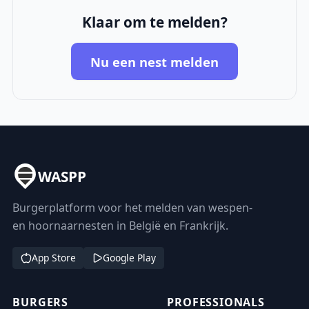
Klaar om te melden?
Nu een nest melden
WASPP
Burgerplatform voor het melden van wespen-
en hoornaarnesten in België en Frankrijk.
App Store
Google Play
BURGERS
PROFESSIONALS