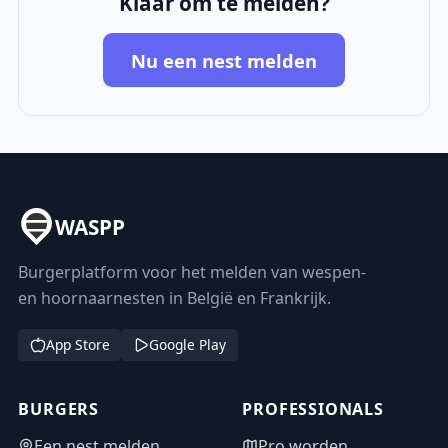
Klaar om te melden?
Nu een nest melden
WASPP
Burgerplatform voor het melden van wespen-
en hoornaarnesten in België en Frankrijk.
App Store
Google Play
BURGERS
PROFESSIONALS
Een nest melden
Pro worden