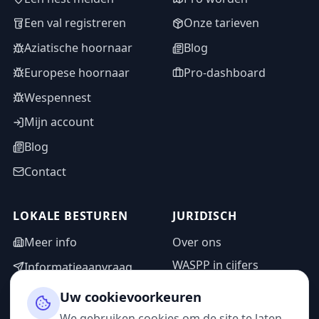
Een val registreren
Onze tarieven
Aziatische hoornaar
Blog
Europese hoornaar
Pro-dashboard
Wespennest
Mijn account
Blog
Contact
LOKALE BESTUREN
JURIDISCH
Meer info
Over ons
WASPP in cijfers
Informatieaanvraag
Wettelijke vermeldingen
Adminzone
Uw cookievoorkeuren
Privacybeleid
We gebruiken cookies om de site te laten