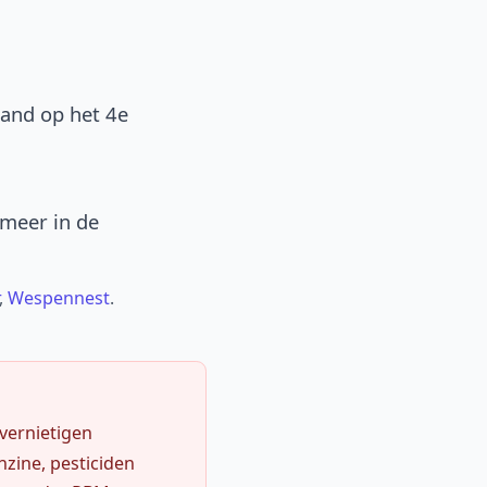
band op het 4e
 meer in de
,
Wespennest
.
 vernietigen
zine, pesticiden