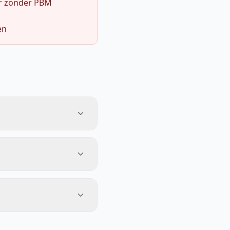
r zonder PBM
en