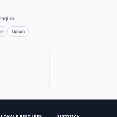
pagina.
he
Tienen
LOKALE BESTUREN
JURIDISCH