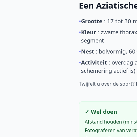
Een Aziatisc
•
Grootte
: 17 tot 30 
•
Kleur
: zwarte thorax
segment
•
Nest
: bolvormig, 60
•
Activiteit
: overdag a
schemering actief is)
Twijfelt u over de soort?
✓ Wel doen
Afstand houden (mins
Fotograferen van vera