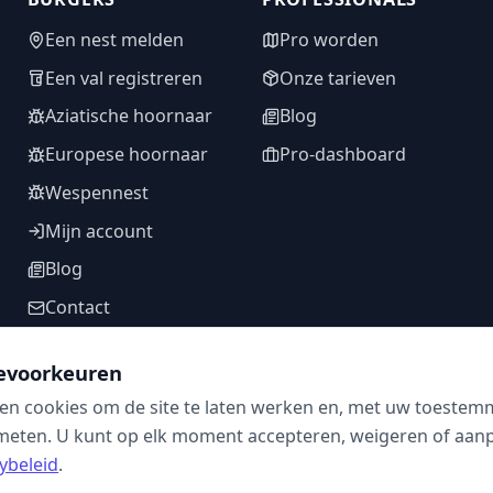
Een nest melden
Pro worden
Een val registreren
Onze tarieven
Aziatische hoornaar
Blog
Europese hoornaar
Pro-dashboard
Wespennest
Mijn account
Blog
Contact
evoorkeuren
en cookies om de site te laten werken en, met uw toestem
VOLG ONS
meten. U kunt op elk moment accepteren, weigeren of aanpa
ybeleid
.