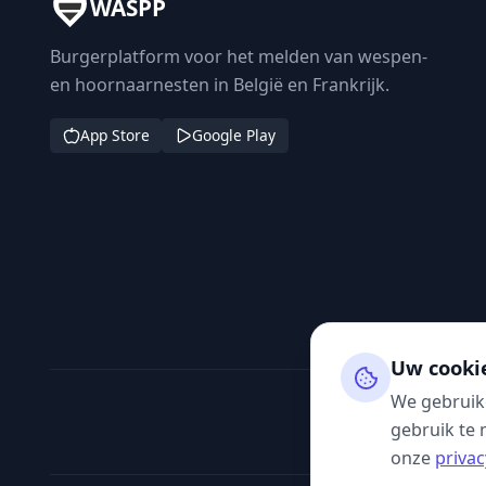
WASPP
Burgerplatform voor het melden van wespen-
en hoornaarnesten in België en Frankrijk.
App Store
Google Play
Uw cooki
We gebruik
gebruik te 
onze
privac