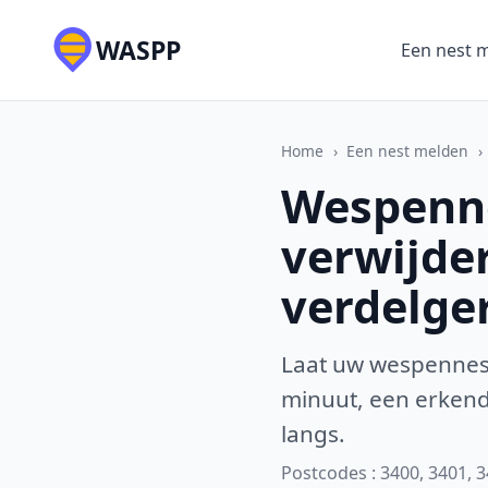
WASPP
Een nest 
Home
›
Een nest melden
›
Wespenne
verwijde
verdelge
Laat uw wespennest
minuut, een erkende
langs.
Postcodes : 3400, 3401, 