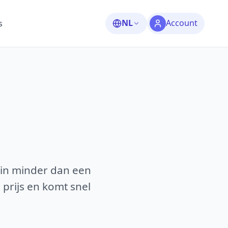
NL
Account
s
 in minder dan een
 prijs en komt snel