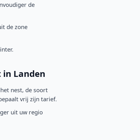
envoudiger de
it de zone
nter.
t in Landen
het nest, de soort
aalt vrij zijn tarief.
lger uit uw regio