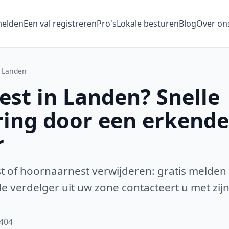
melden
Een val registreren
Pro's
Lokale besturen
Blog
Over on
Landen
st in Landen? Snelle
ring door een erkende
r
 of hoornaarnest verwijderen: gratis melden
 verdelger uit uw zone contacteert u met zijn
3404