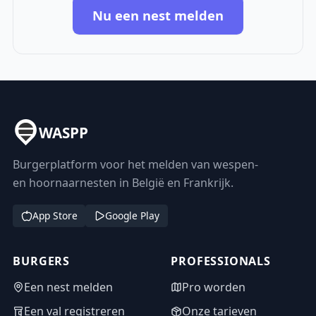
Nu een nest melden
WASPP
Burgerplatform voor het melden van wespen-
en hoornaarnesten in België en Frankrijk.
App Store
Google Play
BURGERS
PROFESSIONALS
Een nest melden
Pro worden
Een val registreren
Onze tarieven