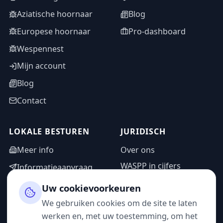
Aziatische hoornaar
Blog
Europese hoornaar
Pro-dashboard
Wespennest
Mijn account
Blog
Contact
LOKALE BESTUREN
JURIDISCH
Meer info
Over ons
WASPP in cijfers
Informatieaanvraag
Wettelijke vermeldingen
Adminzone
Uw cookievoorkeuren
Privacybeleid
We gebruiken cookies om de site te laten
Gebruiksvoorwaarden
werken en, met uw toestemming, om het