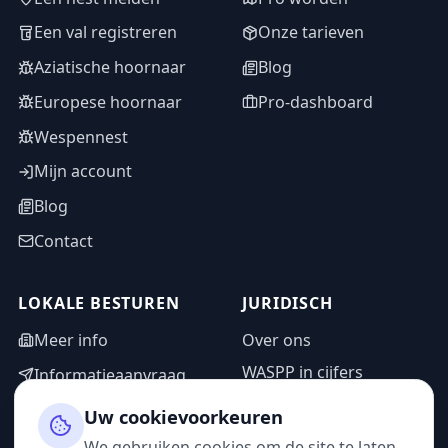
Een val registreren
Onze tarieven
Aziatische hoornaar
Blog
Europese hoornaar
Pro-dashboard
Wespennest
Mijn account
Blog
Contact
LOKALE BESTUREN
JURIDISCH
Meer info
Over ons
WASPP in cijfers
Informatieaanvraag
Wettelijke vermeldingen
Adminzone
Uw cookievoorkeuren
Privacybeleid
We gebruiken cookies om de site te laten