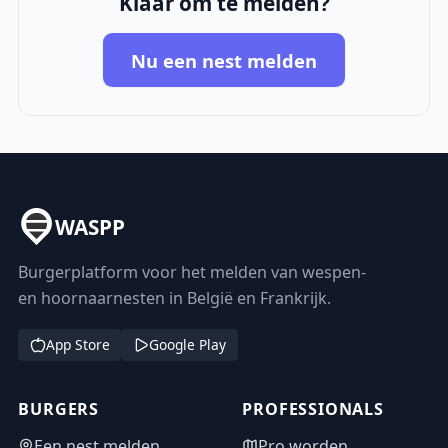
Klaar om te melden?
Nu een nest melden
WASPP
Burgerplatform voor het melden van wespen-
en hoornaarnesten in België en Frankrijk.
App Store
Google Play
BURGERS
PROFESSIONALS
Een nest melden
Pro worden