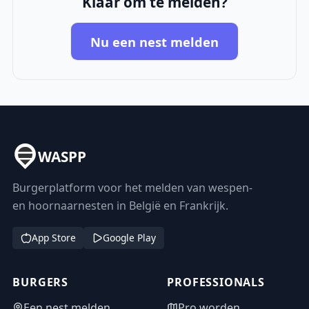
Klaar om te melden?
Nu een nest melden
WASPP
Burgerplatform voor het melden van wespen-
en hoornaarnesten in België en Frankrijk.
App Store
Google Play
BURGERS
PROFESSIONALS
Een nest melden
Pro worden