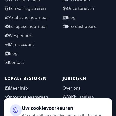
Een val registreren
Onze tarieven
Aziatische hoornaar
Blog
Europese hoornaar
Pro-dashboard
Wespennest
Mijn account
Blog
Contact
LOKALE BESTUREN
JURIDISCH
Meer info
Over ons
WASPP in cijfers
Informatieaanvraag
Wettelijke vermeldingen
Adminzone
Uw cookievoorkeuren
Privacybeleid
We gebruiken cookies om de site te laten