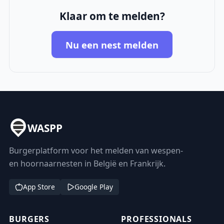
Klaar om te melden?
Nu een nest melden
WASPP
Burgerplatform voor het melden van wespen-
en hoornaarnesten in België en Frankrijk.
App Store
Google Play
BURGERS
PROFESSIONALS