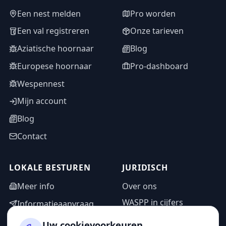
Een nest melden
Pro worden
Een val registreren
Onze tarieven
Aziatische hoornaar
Blog
Europese hoornaar
Pro-dashboard
Wespennest
Mijn account
Blog
Contact
LOKALE BESTUREN
JURIDISCH
Meer info
Over ons
WASPP in cijfers
Informatieaanvraag
Wettelijke vermeldingen
Adminzone
Uw cookievoorkeuren