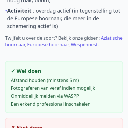
hoog (dak, boom)
•
Activiteit
: overdag actief (in tegenstelling tot
de Europese hoornaar, die meer in de
schemering actief is)
Twijfelt u over de soort? Bekijk onze gidsen:
Aziatische
hoornaar
,
Europese hoornaar
,
Wespennest
.
✓ Wel doen
Afstand houden (minstens 5 m)
Fotograferen van veraf indien mogelijk
Onmiddellijk melden via WASPP
Een erkend professional inschakelen
✗ Niet doen