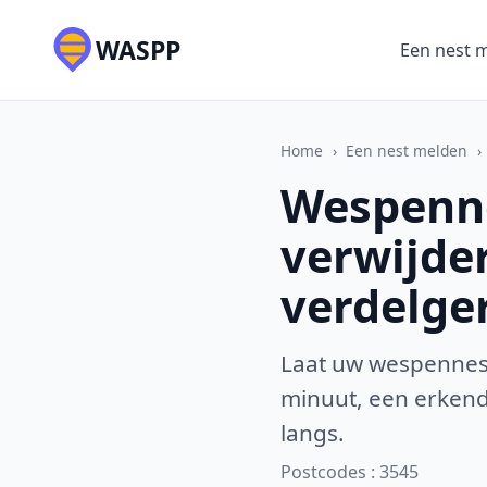
WASPP
Een nest 
Home
›
Een nest melden
›
Wespenne
verwijde
verdelge
Laat uw wespennest
minuut, een erkende
langs.
Postcodes : 3545