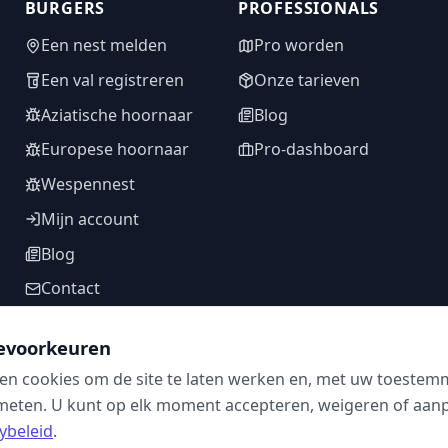
BURGERS
PROFESSIONALS
Een nest melden
Pro worden
Een val registreren
Onze tarieven
Aziatische hoornaar
Blog
Europese hoornaar
Pro-dashboard
Wespennest
Mijn account
Blog
Contact
evoorkeuren
en cookies om de site te laten werken en, met uw toestem
VOLG ONS
meten. U kunt op elk moment accepteren, weigeren of aanpa
ybeleid
.