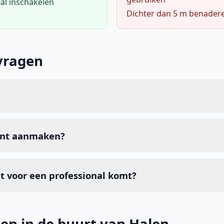
al inschakelen
Dichter dan 5 m benader
vragen
unt aanmaken?
t voor een professional komt?
en in de buurt van Halen