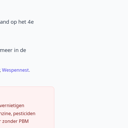
band op het 4e
 meer in de
,
Wespennest
.
 vernietigen
zine, pesticiden
r zonder PBM