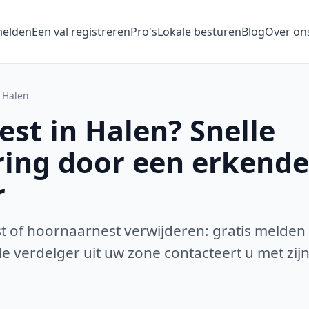
melden
Een val registreren
Pro's
Lokale besturen
Blog
Over on
Halen
st in Halen? Snelle
ring door een erkende
r
 of hoornaarnest verwijderen: gratis melden
 verdelger uit uw zone contacteert u met zijn