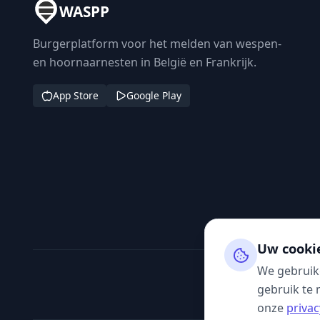
WASPP
Burgerplatform voor het melden van wespen-
en hoornaarnesten in België en Frankrijk.
App Store
Google Play
Uw cooki
We gebruik
gebruik te 
onze
privac