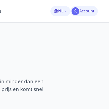
NL
Account
s
 in minder dan een
 prijs en komt snel