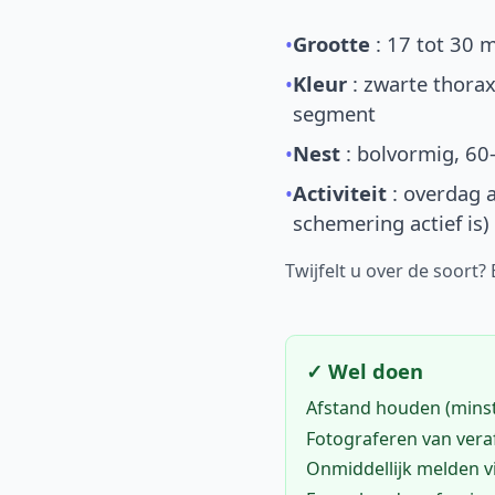
•
Grootte
: 17 tot 30 
•
Kleur
: zwarte thorax
segment
•
Nest
: bolvormig, 60
•
Activiteit
: overdag a
schemering actief is)
Twijfelt u over de soort?
✓ Wel doen
Afstand houden (mins
Fotograferen van vera
Onmiddellijk melden 