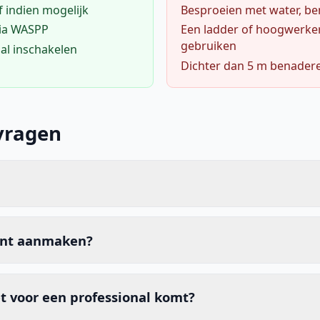
f indien mogelijk
Besproeien met water, ben
via WASPP
Een ladder of hoogwerke
gebruiken
al inschakelen
Dichter dan 5 m benader
vragen
unt aanmaken?
t voor een professional komt?