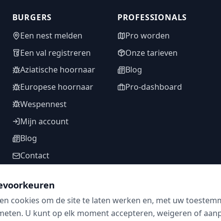
BURGERS
PROFESSIONALS
Een nest melden
Pro worden
Een val registreren
Onze tarieven
Aziatische hoornaar
Blog
Europese hoornaar
Pro-dashboard
Wespennest
Mijn account
Blog
Contact
evoorkeuren
en cookies om de site te laten werken en, met uw toestem
VOLG ONS
meten. U kunt op elk moment accepteren, weigeren of aanpa