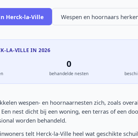
n Herck-la-Ville
Wespen en hoornaars herke
K-LA-VILLE IN 2026
0
en
behandelde nesten
beschi
ikkelen wespen- en hoornaarnesten zich, zoals overal
. Een nest dicht bij een woning, een terras of een d
sional worden behandeld.
nwoners telt Herck-la-Ville heel wat geschikte schui