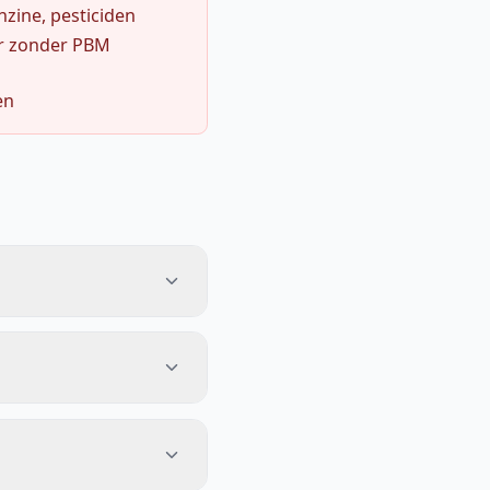
zine, pesticiden
r zonder PBM
en