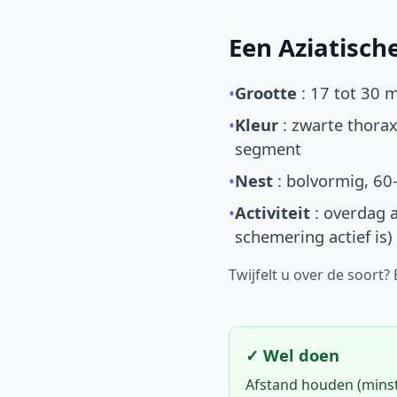
Een Aziatisc
•
Grootte
: 17 tot 30 
•
Kleur
: zwarte thorax
segment
•
Nest
: bolvormig, 60
•
Activiteit
: overdag a
schemering actief is)
Twijfelt u over de soort?
✓ Wel doen
Afstand houden (mins