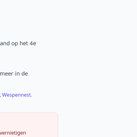
band op het 4e
 meer in de
,
Wespennest
.
 vernietigen