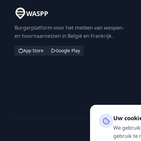
WASPP
Burgerplatform voor het melden van wespen-
en hoornaarnesten in België en Frankrijk.
App Store
Google Play
Uw cooki
We gebruik
gebruik te 