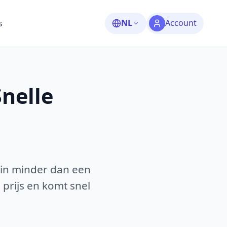
NL
Account
s
Snelle
 in minder dan een
 prijs en komt snel