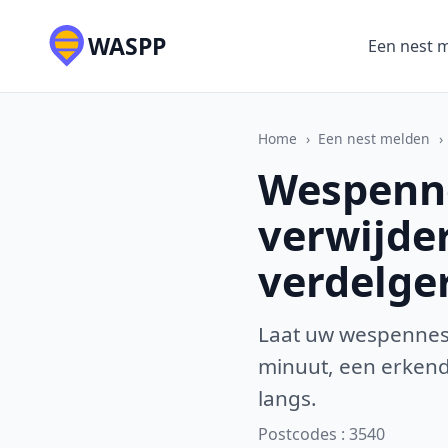
WASPP
Een nest 
Home
›
Een nest melden
›
Wespennes
verwijde
verdelge
Laat uw wespennest
minuut, een erkende
langs.
Postcodes : 3540