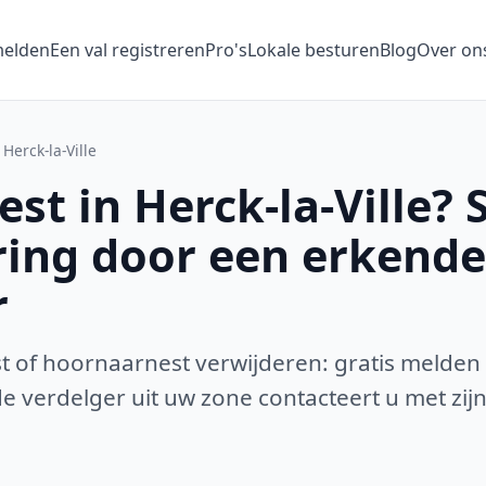
melden
Een val registreren
Pro's
Lokale besturen
Blog
Over on
Herck-la-Ville
t in Herck-la-Ville? 
ring door een erkende
r
 of hoornaarnest verwijderen: gratis melden
 verdelger uit uw zone contacteert u met zijn