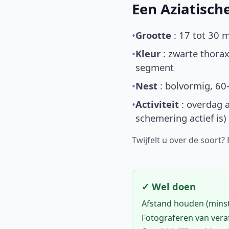
Een Aziatisc
•
Grootte
: 17 tot 30 
•
Kleur
: zwarte thorax
segment
•
Nest
: bolvormig, 60
•
Activiteit
: overdag a
schemering actief is)
Twijfelt u over de soort?
✓ Wel doen
Afstand houden (mins
Fotograferen van vera