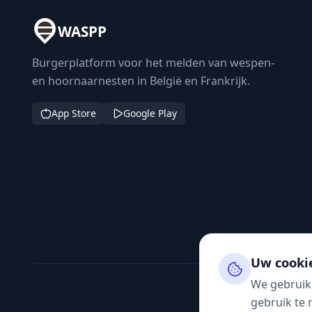
WASPP
Burgerplatform voor het melden van wespen-
en hoornaarnesten in België en Frankrijk.
App Store
Google Play
Uw cooki
We gebruik
gebruik te 