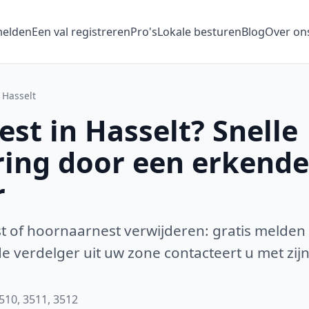
melden
Een val registreren
Pro's
Lokale besturen
Blog
Over on
Hasselt
st in Hasselt? Snelle
ring door een erkende
r
 of hoornaarnest verwijderen: gratis melden
 verdelger uit uw zone contacteert u met zijn
510, 3511, 3512