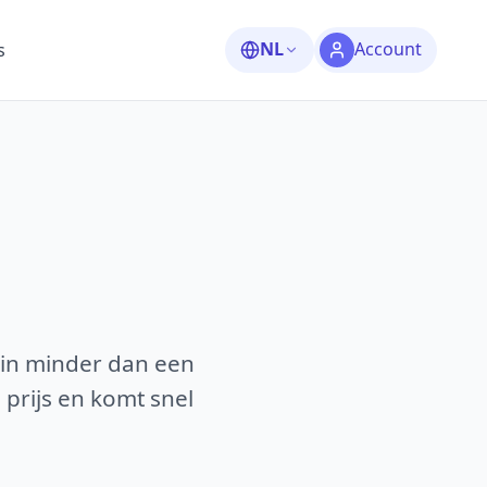
NL
Account
s
 in minder dan een
 prijs en komt snel