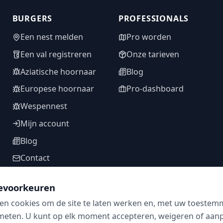
BURGERS
PROFESSIONALS
Een nest melden
Pro worden
Een val registreren
Onze tarieven
Aziatische hoornaar
Blog
Europese hoornaar
Pro-dashboard
Wespennest
Mijn account
Blog
Contact
evoorkeuren
en cookies om de site te laten werken en, met uw toestem
VOLG ONS
meten. U kunt op elk moment accepteren, weigeren of aanpa