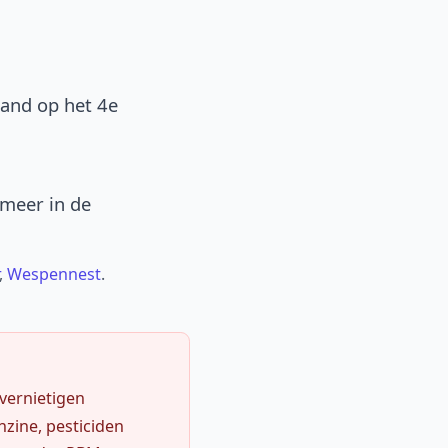
band op het 4e
 meer in de
,
Wespennest
.
 vernietigen
zine, pesticiden