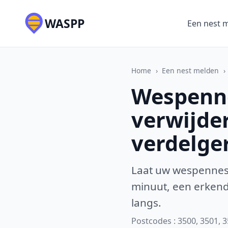
WASPP
Een nest 
Home
›
Een nest melden
›
Wespenne
verwijde
verdelge
Laat uw wespennest
minuut, een erkende
langs.
Postcodes : 3500, 3501, 3