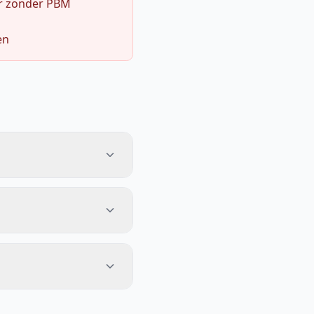
r zonder PBM
en