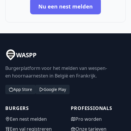
Nu een nest melden
WASPP
Burgerplatform voor het melden van wespen-
en hoornaarnesten in België en Frankrijk.
App Store
Google Play
BURGERS
PROFESSIONALS
Een nest melden
Pro worden
Een val registreren
Onze tarieven