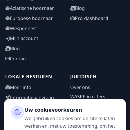
Aziatische hoornaar
Blog
Europese hoornaar
Pro-dashboard
Wespennest
Mijn account
Blog
Contact
LOKALE BESTUREN
JURIDISCH
Meer info
Over ons
WASPP in cijfers
Informatieaanvraag
Wettelijke vermeldingen
Adminzone
Uw cookievoorkeuren
Privacybeleid
We gebruiken cookies om de site te laten
Gebruiksvoorwaarden
werken en, met uw toestemming, om het