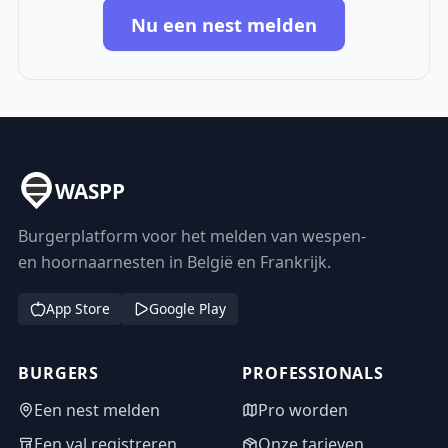
Nu een nest melden
WASPP
Burgerplatform voor het melden van wespen-
en hoornaarnesten in België en Frankrijk.
App Store
Google Play
BURGERS
PROFESSIONALS
Een nest melden
Pro worden
Een val registreren
Onze tarieven