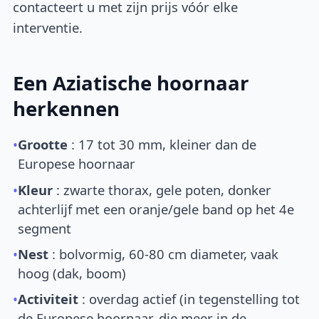
contacteert u met zijn prijs vóór elke
interventie.
Een Aziatische hoornaar
herkennen
•
Grootte
: 17 tot 30 mm, kleiner dan de
Europese hoornaar
•
Kleur
: zwarte thorax, gele poten, donker
achterlijf met een oranje/gele band op het 4e
segment
•
Nest
: bolvormig, 60-80 cm diameter, vaak
hoog (dak, boom)
•
Activiteit
: overdag actief (in tegenstelling tot
de Europese hoornaar, die meer in de