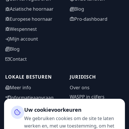
Aziatische hoornaar
Blog
Europese hoornaar
Pro-dashboard
Wespennest
Mijn account
Blog
Contact
LOKALE BESTUREN
JURIDISCH
Meer info
Over ons
WASPP in cijfers
Informatieaanvraag
Wettelijke vermeldingen
Adminzone
Uw cookievoorkeuren
Privacybeleid
We gebruiken cookies om de site te laten
Gebruiksvoorwaarden
werken en, met uw toestemming, om het