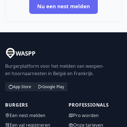
Nu een nest melden
WASPP
Burgerplatform voor het melden van wespen-
en hoornaarnesten in België en Frankrijk.
App Store
Google Play
BURGERS
PROFESSIONALS
Een nest melden
Pro worden
Een val registreren
Onze tarieven