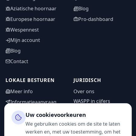
Aziatische hoornaar
Blog
Europese hoornaar
Pro-dashboard
Wespennest
Mijn account
Blog
Contact
LOKALE BESTUREN
JURIDISCH
Meer info
Over ons
WASPP in cijfers
Informatieaanvraag
Wettelijke vermeldingen
Adminzone
Uw cookievoorkeuren
Privacybeleid
We gebruiken cookies om de site te laten
Gebruiksvoorwaarden
werken en, met uw toestemming, om het