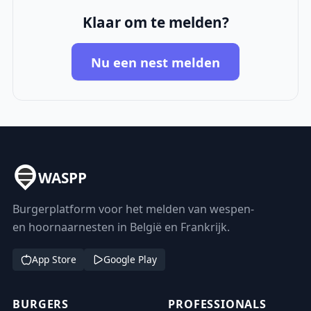
Klaar om te melden?
Nu een nest melden
WASPP
Burgerplatform voor het melden van wespen-
en hoornaarnesten in België en Frankrijk.
App Store
Google Play
BURGERS
PROFESSIONALS