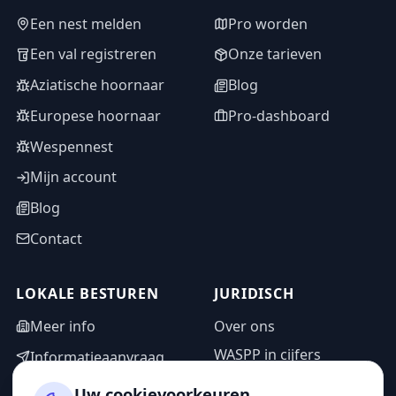
Een nest melden
Pro worden
Een val registreren
Onze tarieven
Aziatische hoornaar
Blog
Europese hoornaar
Pro-dashboard
Wespennest
Mijn account
Blog
Contact
LOKALE BESTUREN
JURIDISCH
Meer info
Over ons
WASPP in cijfers
Informatieaanvraag
Wettelijke vermeldingen
Adminzone
Uw cookievoorkeuren