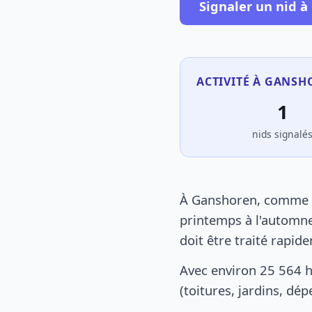
Signaler un nid 
ACTIVITÉ À GANSH
1
nids signalé
À Ganshoren, comme pa
printemps à l'automne
doit être traité rapid
Avec environ 25 564 
(toitures, jardins, dé