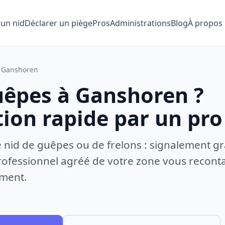
 un nid
Déclarer un piège
Pros
Administrations
Blog
À propos
Ganshoren
uêpes à Ganshoren ?
tion rapide par un pro
e nid de guêpes ou de frelons : signalement gr
ofessionnel agréé de votre zone vous recontac
ement.