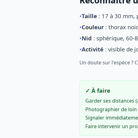
Reconnaître u
•
Taille
: 17 à 30 mm, p
•
Couleur
: thorax noi
•
Nid
: sphérique, 60-8
•
Activité
: visible de 
Un doute sur l'espèce ? 
✓ À faire
Garder ses distances 
Photographier de loin 
Signaler immédiatem
Faire intervenir un pr