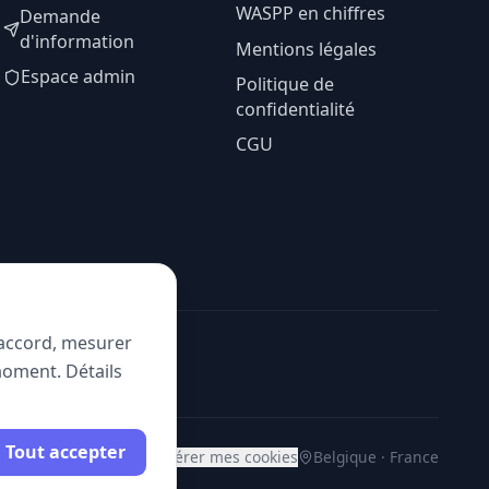
WASPP en chiffres
Demande
d'information
Mentions légales
Espace admin
Politique de
confidentialité
CGU
e accord, mesurer
moment. Détails
Tout accepter
Gérer mes cookies
Belgique · France