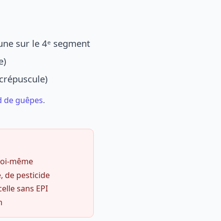
une sur le 4ᵉ segment
e)
 crépuscule)
d de guêpes
.
 soi-même
, de pesticide
celle sans EPI
m