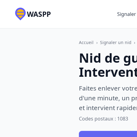
WASPP
Signaler
Accueil
›
Signaler un nid
›
Nid de g
Interven
Faites enlever votr
d'une minute, un pr
et intervient rapid
Codes postaux : 1083