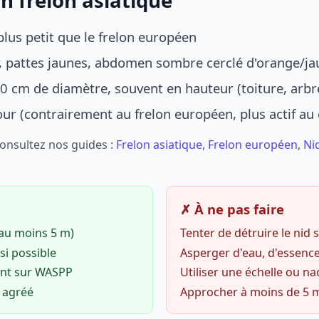
n frelon asiatique
lus petit que le frelon européen
r, pattes jaunes, abdomen sombre cerclé d'orange/ja
0 cm de diamètre, souvent en hauteur (toiture, arbr
jour (contrairement au frelon européen, plus actif au
Consultez nos guides :
Frelon asiatique
,
Frelon européen
,
Ni
✗ À ne pas faire
(au moins 5 m)
Tenter de détruire le nid
si possible
Asperger d'eau, d'essence
ent sur WASPP
Utiliser une échelle ou na
o agréé
Approcher à moins de 5 