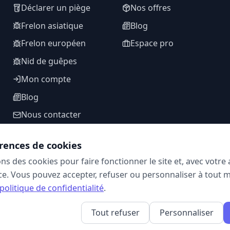
Déclarer un piège
Nos offres
Frelon asiatique
Blog
Frelon européen
Espace pro
Nid de guêpes
Mon compte
Blog
Nous contacter
rences de cookies
ons des cookies pour faire fonctionner le site et, avec votr
SUIVEZ-NOUS
e. Vous pouvez accepter, refuser ou personnaliser à tout 
politique de confidentialité
.
Tout refuser
Personnaliser