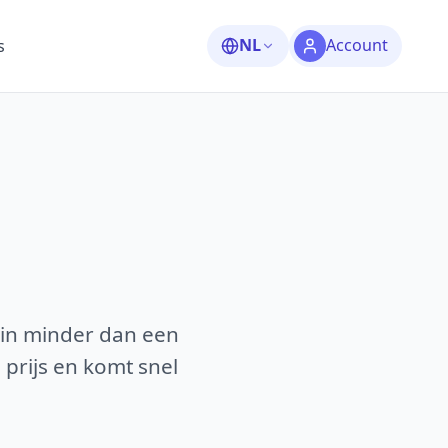
NL
Account
s
 in minder dan een
 prijs en komt snel