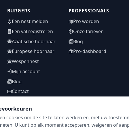
BURGERS
PROFESSIONALS
Een nest melden
Pro worden
Een val registreren
Onze tarieven
Aziatische hoornaar
Blog
Europese hoornaar
Pro-dashboard
Wespennest
Mijn account
Blog
Contact
evoorkeuren
en cookies om de site te laten werken en, met uw toestem
VOLG ONS
meten. U kunt op elk moment accepteren, weigeren of aanpa