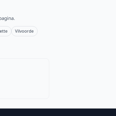
pagina.
Jette
Vilvoorde