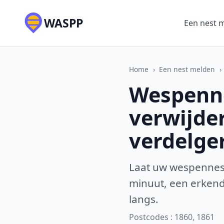
WASPP
Een nest 
Home
›
Een nest melden
›
Wespenne
verwijde
verdelge
Laat uw wespennest
minuut, een erkende
langs.
Postcodes : 1860, 1861