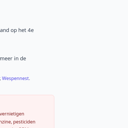
band op het 4e
 meer in de
,
Wespennest
.
 vernietigen
zine, pesticiden