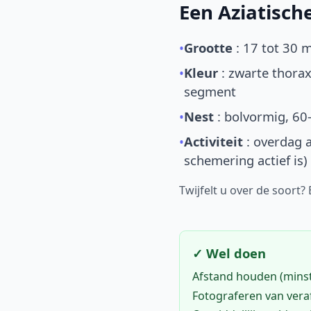
Een Aziatisc
•
Grootte
: 17 tot 30 
•
Kleur
: zwarte thorax
segment
•
Nest
: bolvormig, 60
•
Activiteit
: overdag a
schemering actief is)
Twijfelt u over de soort?
✓ Wel doen
Afstand houden (mins
Fotograferen van vera