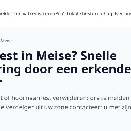
melden
Een val registreren
Pro's
Lokale besturen
Blog
Over on
Meise
st in Meise? Snelle
ring door een erkende
r
 of hoornaarnest verwijderen: gratis melden
 verdelger uit uw zone contacteert u met zijn