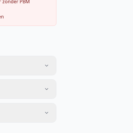
r zonder PBM
en