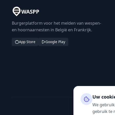
WASPP
Burgerplatform voor het melden van wespen-
en hoornaarnesten in België en Frankrijk.
App Store
Google Play
Uw cooki
We gebruik
gebruik te 