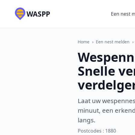
WASPP
Een nest 
Home
›
Een nest melden
›
Wespenne
Snelle v
verdelge
Laat uw wespennest
minuut, een erkende
langs.
Postcodes : 1880