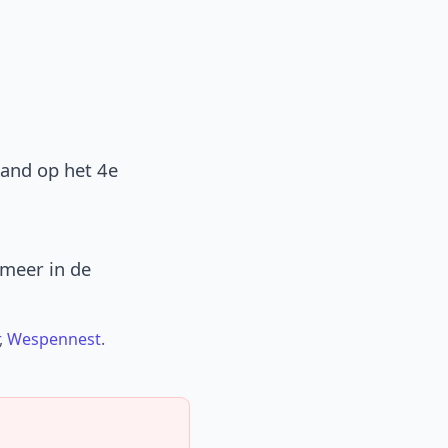
band op het 4e
 meer in de
,
Wespennest
.