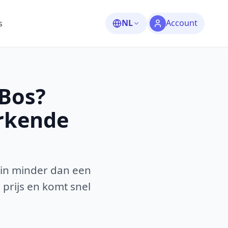
NL
Account
s
-Bos?
erkende
 in minder dan een
 prijs en komt snel