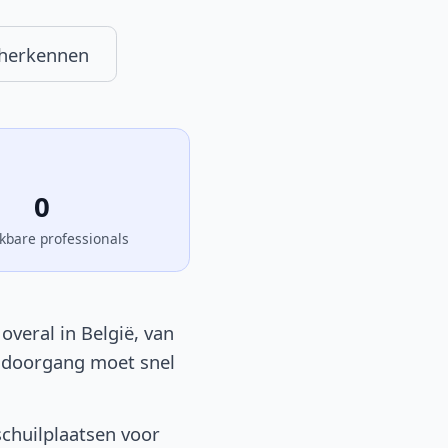
 herkennen
0
kbare professionals
veral in België, van
en doorgang moet snel
schuilplaatsen voor