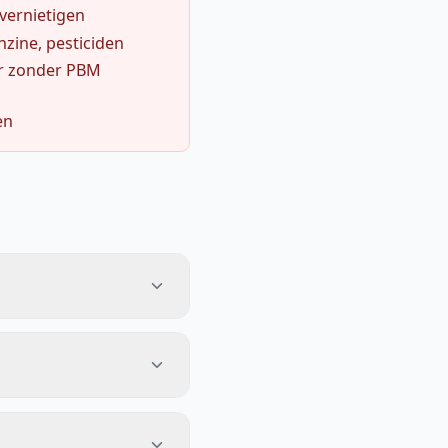
 vernietigen
zine, pesticiden
r zonder PBM
en