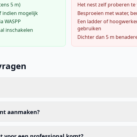
tens 5 m)
Het nest zelf proberen te
f indien mogelijk
Besproeien met water, ben
via WASPP
Een ladder of hoogwerke
gebruiken
al inschakelen
Dichter dan 5 m benader
vragen
unt aanmaken?
t voor een professional komt?