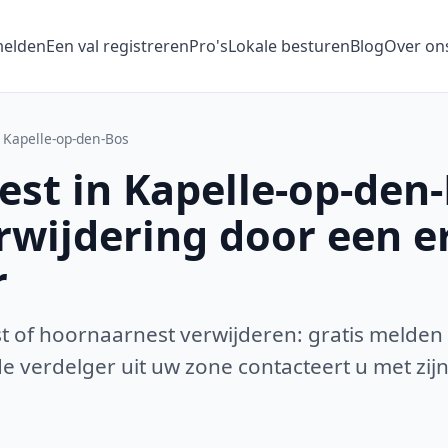
melden
Een val registreren
Pro's
Lokale besturen
Blog
Over on
Kapelle-op-den-Bos
st in Kapelle-op-den
erwijdering door een 
r
 of hoornaarnest verwijderen: gratis melden
 verdelger uit uw zone contacteert u met zijn