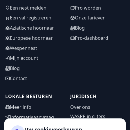
Een nest melden
Pro worden
Een val registreren
Onze tarieven
Aziatische hoornaar
Blog
Europese hoornaar
Pro-dashboard
Wespennest
Mijn account
Blog
Contact
LOKALE BESTUREN
JURIDISCH
Meer info
Over ons
WASPP in cijfers
Informatieaanvraag
Wettelijke vermeldingen
Adminzone
Uw cookievoorkeuren