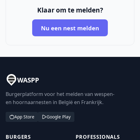
Klaar om te melden?
Nu een nest melden
WASPP
Burgerplatform voor het melden van wespen-
en hoornaarnesten in België en Frankrijk.
App Store
Google Play
BURGERS
PROFESSIONALS