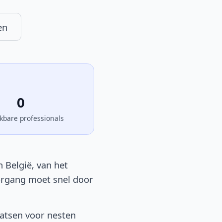
en
0
kbare professionals
 België, van het
oorgang moet snel door
aatsen voor nesten