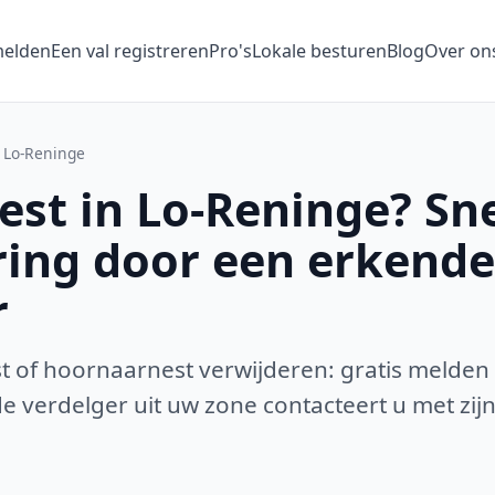
melden
Een val registreren
Pro's
Lokale besturen
Blog
Over on
Lo-Reninge
st in Lo-Reninge? Sne
ring door een erkende
r
 of hoornaarnest verwijderen: gratis melden
 verdelger uit uw zone contacteert u met zijn