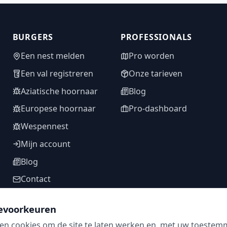
BURGERS
PROFESSIONALS
Een nest melden
Pro worden
Een val registreren
Onze tarieven
Aziatische hoornaar
Blog
Europese hoornaar
Pro-dashboard
Wespennest
Mijn account
Blog
Contact
evoorkeuren
en cookies om de site te laten werken en, met uw toestem