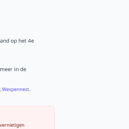
band op het 4e
 meer in de
,
Wespennest
.
 vernietigen