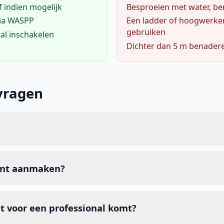
f indien mogelijk
Besproeien met water, ben
via WASPP
Een ladder of hoogwerke
gebruiken
al inschakelen
Dichter dan 5 m benader
vragen
unt aanmaken?
t voor een professional komt?