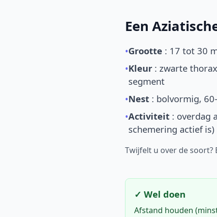
Een Aziatisc
•
Grootte
: 17 tot 30 
•
Kleur
: zwarte thorax
segment
•
Nest
: bolvormig, 60
•
Activiteit
: overdag a
schemering actief is)
Twijfelt u over de soort?
✓ Wel doen
Afstand houden (mins