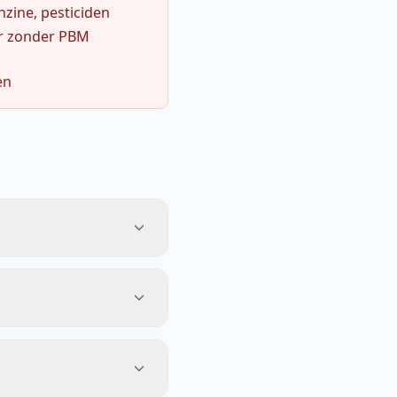
zine, pesticiden
r zonder PBM
en