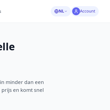
NL
Account
s
lle
 in minder dan een
 prijs en komt snel