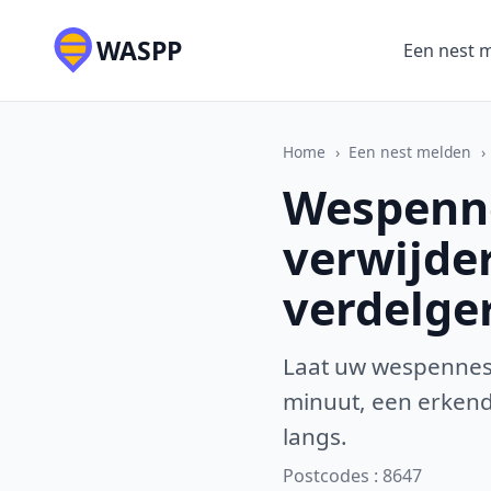
WASPP
Een nest 
Home
›
Een nest melden
›
Wespenne
verwijde
verdelge
Laat uw wespennest
minuut, een erkende
langs.
Postcodes : 8647