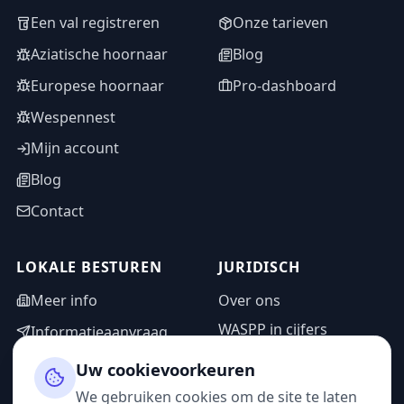
Een val registreren
Onze tarieven
Aziatische hoornaar
Blog
Europese hoornaar
Pro-dashboard
Wespennest
Mijn account
Blog
Contact
LOKALE BESTUREN
JURIDISCH
Meer info
Over ons
WASPP in cijfers
Informatieaanvraag
Wettelijke vermeldingen
Adminzone
Uw cookievoorkeuren
Privacybeleid
We gebruiken cookies om de site te laten