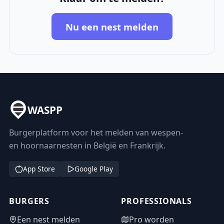
Nu een nest melden
WASPP
Burgerplatform voor het melden van wespen-
en hoornaarnesten in België en Frankrijk.
App Store
Google Play
BURGERS
PROFESSIONALS
Een nest melden
Pro worden