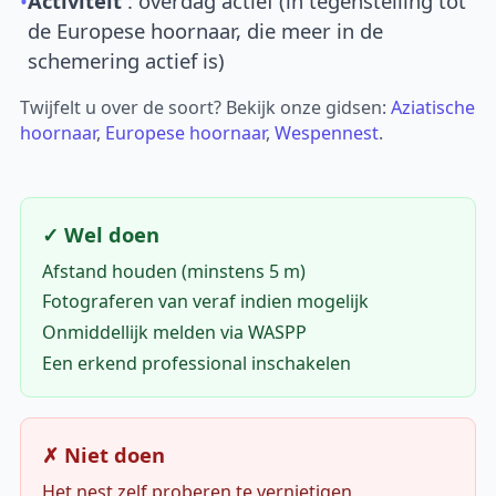
•
Activiteit
: overdag actief (in tegenstelling tot
de Europese hoornaar, die meer in de
schemering actief is)
Twijfelt u over de soort? Bekijk onze gidsen:
Aziatische
hoornaar
,
Europese hoornaar
,
Wespennest
.
✓ Wel doen
Afstand houden (minstens 5 m)
Fotograferen van veraf indien mogelijk
Onmiddellijk melden via WASPP
Een erkend professional inschakelen
✗ Niet doen
Het nest zelf proberen te vernietigen