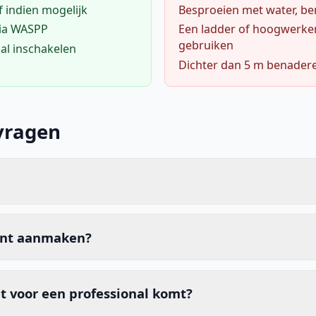
f indien mogelijk
Besproeien met water, ben
via WASPP
Een ladder of hoogwerke
gebruiken
al inschakelen
Dichter dan 5 m benader
vragen
unt aanmaken?
t voor een professional komt?