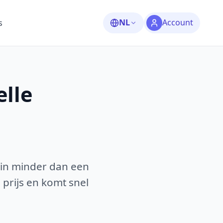
NL
Account
s
lle
 in minder dan een
 prijs en komt snel