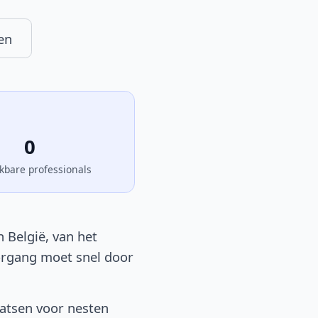
en
0
kbare professionals
 België, van het
oorgang moet snel door
aatsen voor nesten