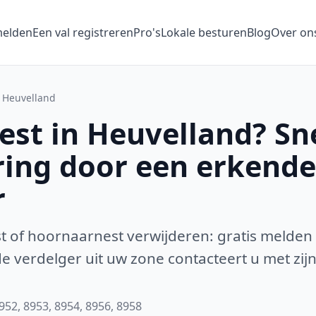
melden
Een val registreren
Pro's
Lokale besturen
Blog
Over on
Heuvelland
st in Heuvelland? Sne
ring door een erkende
r
 of hoornaarnest verwijderen: gratis melden
 verdelger uit uw zone contacteert u met zijn
952, 8953, 8954, 8956, 8958