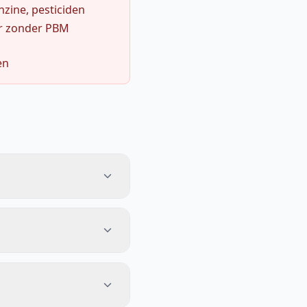
zine, pesticiden
r zonder PBM
en