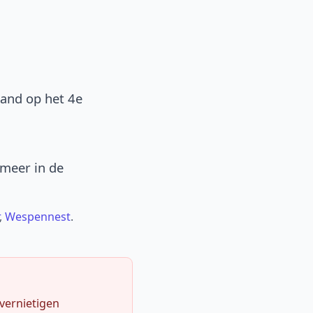
band op het 4e
 meer in de
,
Wespennest
.
 vernietigen