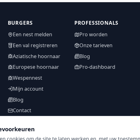
BURGERS
PROFESSIONALS
Een nest melden
Pro worden
Een val registreren
Onze tarieven
Aziatische hoornaar
Blog
Europese hoornaar
Pro-dashboard
Wespennest
Mijn account
Blog
Contact
evoorkeuren
en cookies om de site te laten werken en, met uw toestem