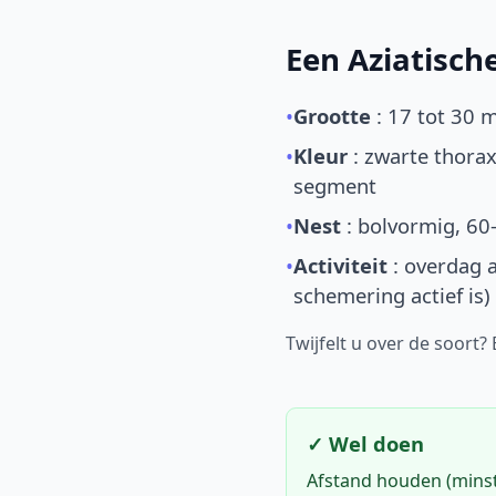
Een Aziatisc
•
Grootte
: 17 tot 30 
•
Kleur
: zwarte thorax
segment
•
Nest
: bolvormig, 60
•
Activiteit
: overdag a
schemering actief is)
Twijfelt u over de soort?
✓ Wel doen
Afstand houden (mins