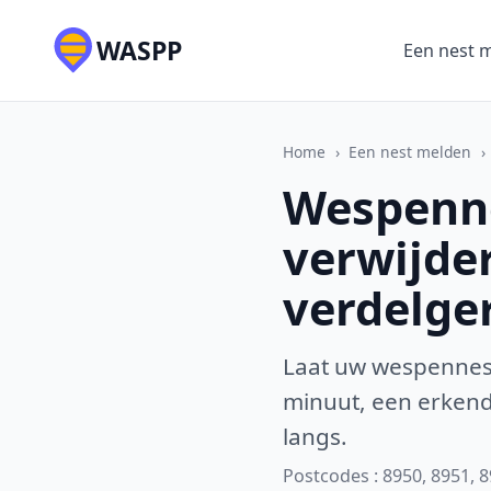
WASPP
Een nest 
Home
›
Een nest melden
›
Wespenne
verwijde
verdelge
Laat uw wespennest
minuut, een erkende
langs.
Postcodes : 8950, 8951, 8