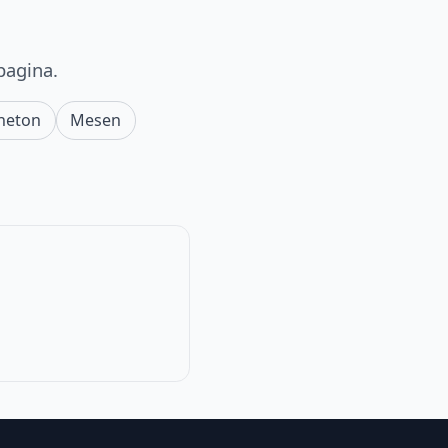
pagina.
neton
Mesen