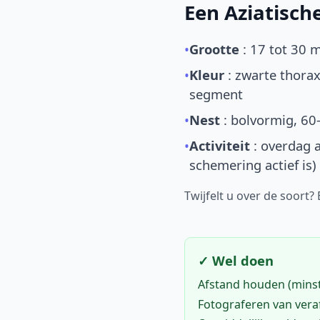
Een Aziatisc
•
Grootte
: 17 tot 30 
•
Kleur
: zwarte thorax
segment
•
Nest
: bolvormig, 60
•
Activiteit
: overdag a
schemering actief is)
Twijfelt u over de soort?
✓ Wel doen
Afstand houden (mins
Fotograferen van vera