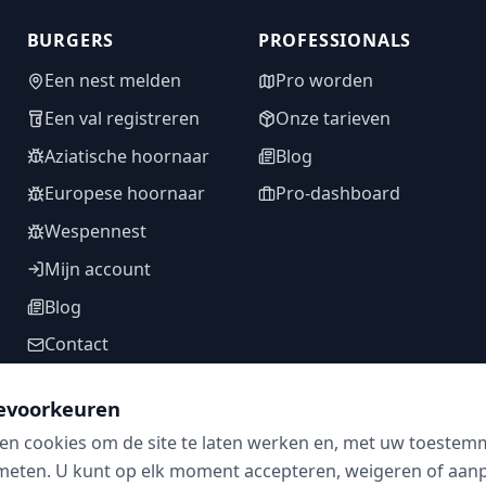
BURGERS
PROFESSIONALS
Een nest melden
Pro worden
Een val registreren
Onze tarieven
Aziatische hoornaar
Blog
Europese hoornaar
Pro-dashboard
Wespennest
Mijn account
Blog
Contact
evoorkeuren
en cookies om de site te laten werken en, met uw toestem
VOLG ONS
meten. U kunt op elk moment accepteren, weigeren of aanpa