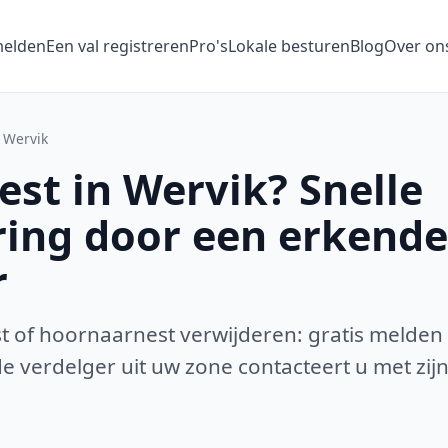
melden
Een val registreren
Pro's
Lokale besturen
Blog
Over on
Wervik
st in Wervik? Snelle
ring door een erkende
r
 of hoornaarnest verwijderen: gratis melden
 verdelger uit uw zone contacteert u met zijn