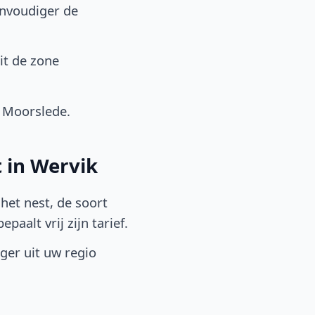
envoudiger de
it de zone
 Moorslede.
 in Wervik
het nest, de soort
aalt vrij zijn tarief.
lger uit uw regio