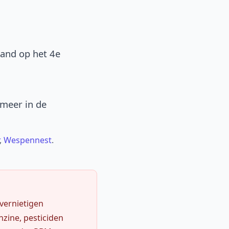
band op het 4e
 meer in de
,
Wespennest
.
 vernietigen
zine, pesticiden