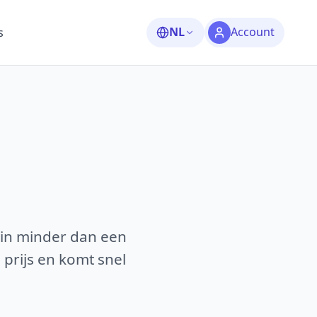
NL
Account
s
 in minder dan een
 prijs en komt snel