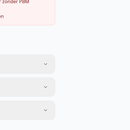
r zonder PBM
en