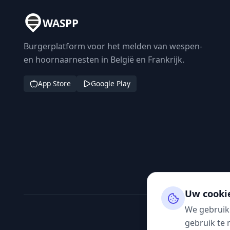
WASPP
Burgerplatform voor het melden van wespen-
en hoornaarnesten in België en Frankrijk.
App Store
Google Play
Uw cooki
We gebruik
gebruik te 