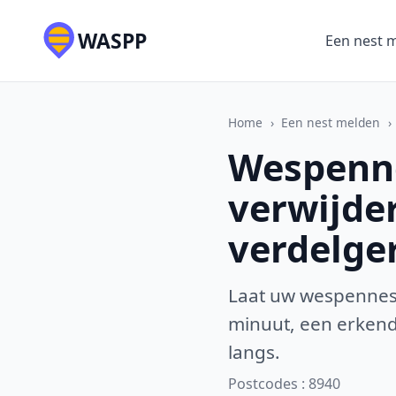
WASPP
Een nest 
Home
›
Een nest melden
›
Wespenne
verwijde
verdelge
Laat uw wespennest
minuut, een erkende
langs.
Postcodes : 8940