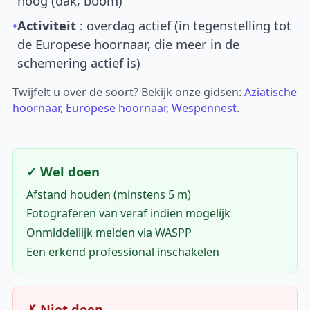
hoog (dak, boom)
•
Activiteit
: overdag actief (in tegenstelling tot
de Europese hoornaar, die meer in de
schemering actief is)
Twijfelt u over de soort? Bekijk onze gidsen:
Aziatische
hoornaar
,
Europese hoornaar
,
Wespennest
.
✓ Wel doen
Afstand houden (minstens 5 m)
Fotograferen van veraf indien mogelijk
Onmiddellijk melden via WASPP
Een erkend professional inschakelen
✗ Niet doen