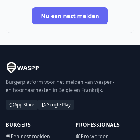
Nu een nest melden
WASPP
Burgerplatform voor het melden van wespen-
en hoornaarnesten in België en Frankrijk.
App Store
Google Play
BURGERS
PROFESSIONALS
Een nest melden
Pro worden