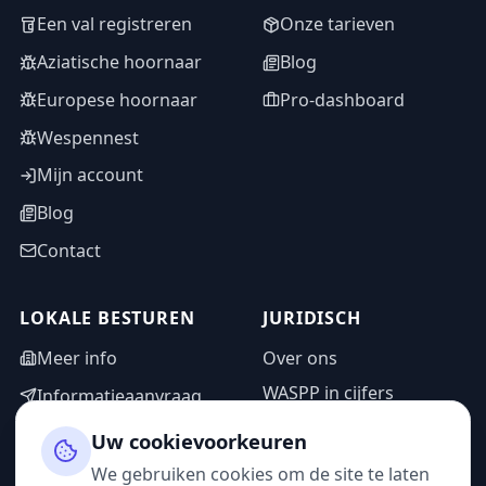
Een val registreren
Onze tarieven
Aziatische hoornaar
Blog
Europese hoornaar
Pro-dashboard
Wespennest
Mijn account
Blog
Contact
LOKALE BESTUREN
JURIDISCH
Meer info
Over ons
WASPP in cijfers
Informatieaanvraag
Wettelijke vermeldingen
Adminzone
Uw cookievoorkeuren
Privacybeleid
We gebruiken cookies om de site te laten