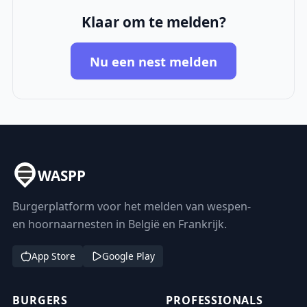
Klaar om te melden?
Nu een nest melden
WASPP
Burgerplatform voor het melden van wespen-
en hoornaarnesten in België en Frankrijk.
App Store
Google Play
BURGERS
PROFESSIONALS