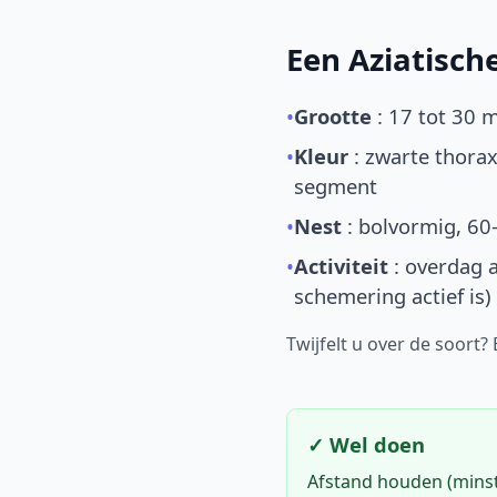
Een Aziatisc
•
Grootte
: 17 tot 30 
•
Kleur
: zwarte thorax
segment
•
Nest
: bolvormig, 60
•
Activiteit
: overdag a
schemering actief is)
Twijfelt u over de soort?
✓ Wel doen
Afstand houden (mins