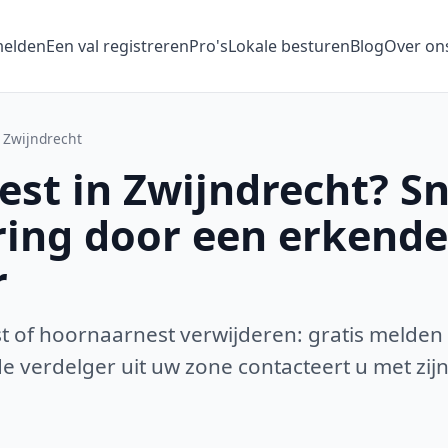
melden
Een val registreren
Pro's
Lokale besturen
Blog
Over on
Zwijndrecht
st in Zwijndrecht? Sn
ring door een erkende
r
 of hoornaarnest verwijderen: gratis melden
 verdelger uit uw zone contacteert u met zijn