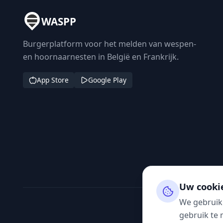
WASPP
Burgerplatform voor het melden van wespen-
en hoornaarnesten in België en Frankrijk.
App Store
Google Play
Uw cooki
We gebruik
gebruik te 