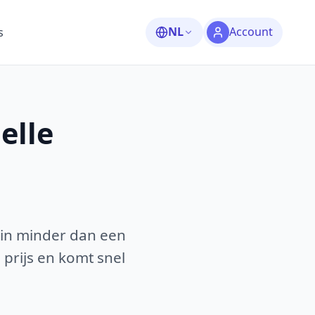
NL
Account
s
elle
 in minder dan een
 prijs en komt snel