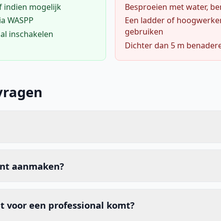
f indien mogelijk
Besproeien met water, ben
via WASPP
Een ladder of hoogwerke
gebruiken
al inschakelen
Dichter dan 5 m benader
vragen
unt aanmaken?
t voor een professional komt?