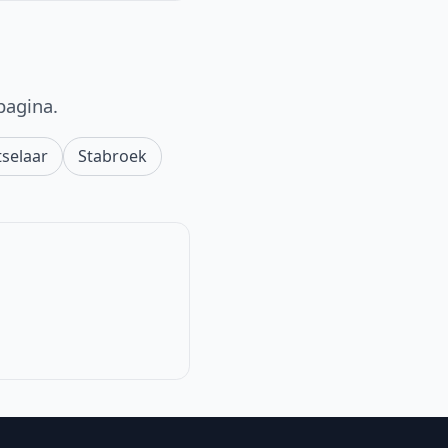
pagina.
tselaar
Stabroek