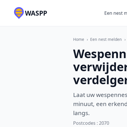
WASPP
Een nest 
Home
›
Een nest melden
›
Wespenne
verwijde
verdelge
Laat uw wespennest
minuut, een erkende
langs.
Postcodes : 2070