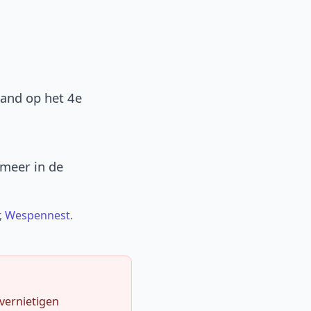
band op het 4e
 meer in de
,
Wespennest
.
 vernietigen