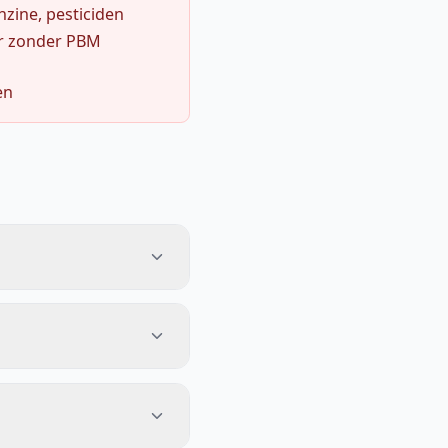
zine, pesticiden
r zonder PBM
en