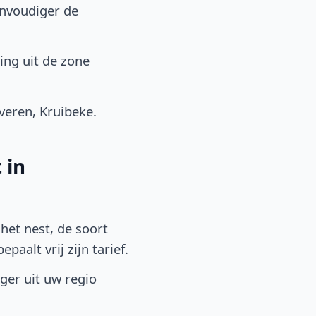
envoudiger de
ing uit de zone
eren, Kruibeke.
 in
het nest, de soort
aalt vrij zijn tarief.
lger uit uw regio