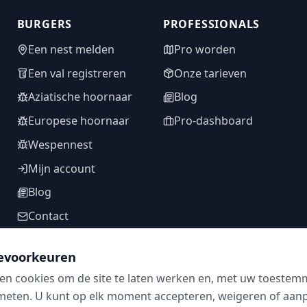
BURGERS
PROFESSIONALS
Een nest melden
Pro worden
Een val registreren
Onze tarieven
Aziatische hoornaar
Blog
Europese hoornaar
Pro-dashboard
Wespennest
Mijn account
Blog
Contact
evoorkeuren
en cookies om de site te laten werken en, met uw toestem
VOLG ONS
meten. U kunt op elk moment accepteren, weigeren of aanpa