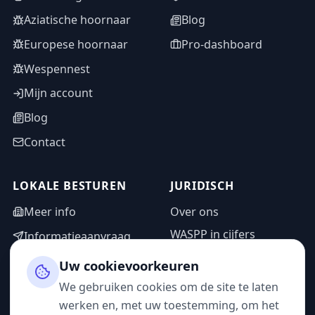
Aziatische hoornaar
Blog
Europese hoornaar
Pro-dashboard
Wespennest
Mijn account
Blog
Contact
LOKALE BESTUREN
JURIDISCH
Meer info
Over ons
WASPP in cijfers
Informatieaanvraag
Wettelijke vermeldingen
Adminzone
Uw cookievoorkeuren
Privacybeleid
We gebruiken cookies om de site te laten
Gebruiksvoorwaarden
werken en, met uw toestemming, om het