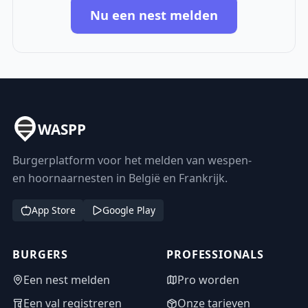
Nu een nest melden
WASPP
Burgerplatform voor het melden van wespen-
en hoornaarnesten in België en Frankrijk.
App Store
Google Play
BURGERS
PROFESSIONALS
Een nest melden
Pro worden
Een val registreren
Onze tarieven