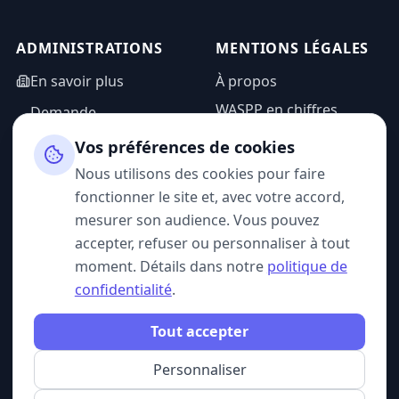
ADMINISTRATIONS
MENTIONS LÉGALES
En savoir plus
À propos
WASPP en chiffres
Demande
d'information
Mentions légales
Vos préférences de cookies
Espace admin
Politique de
Nous utilisons des cookies pour faire
confidentialité
fonctionner le site et, avec votre accord,
CGU
mesurer son audience. Vous pouvez
accepter, refuser ou personnaliser à tout
moment. Détails dans notre
politique de
confidentialité
.
SUIVEZ-NOUS
Tout accepter
Personnaliser
© 2026 WASPP. Tous droits réservés.