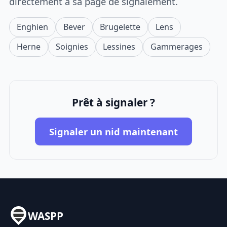
directement à sa page de signalement.
Enghien
Bever
Brugelette
Lens
Herne
Soignies
Lessines
Gammerages
Prêt à signaler ?
Signaler un nid maintenant
WASPP