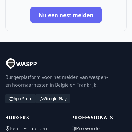
Nu een nest melden
WASPP
Burgerplatform voor het melden van wespen-
en hoornaarnesten in België en Frankrijk.
App Store
Google Play
BURGERS
PROFESSIONALS
Een nest melden
Pro worden