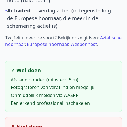
hoog (dak, boom)
•
Activiteit
: overdag actief (in tegenstelling tot
de Europese hoornaar, die meer in de
schemering actief is)
Twijfelt u over de soort? Bekijk onze gidsen:
Aziatische
hoornaar
,
Europese hoornaar
,
Wespennest
.
✓ Wel doen
Afstand houden (minstens 5 m)
Fotograferen van veraf indien mogelijk
Onmiddellijk melden via WASPP
Een erkend professional inschakelen
✗ Niet doen