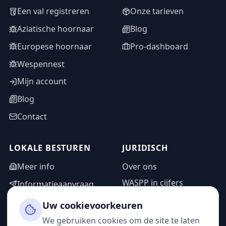
Een val registreren
Onze tarieven
Aziatische hoornaar
Blog
Europese hoornaar
Pro-dashboard
Wespennest
Mijn account
Blog
Contact
LOKALE BESTUREN
JURIDISCH
Meer info
Over ons
WASPP in cijfers
Informatieaanvraag
Wettelijke vermeldingen
Adminzone
Uw cookievoorkeuren
Privacybeleid
We gebruiken cookies om de site te laten